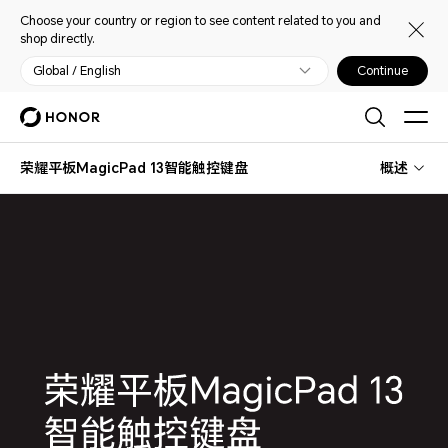
Choose your country or region to see content related to you and
shop directly.
Global / English
Continue
荣耀平板MagicPad 13智能触控键盘
概述