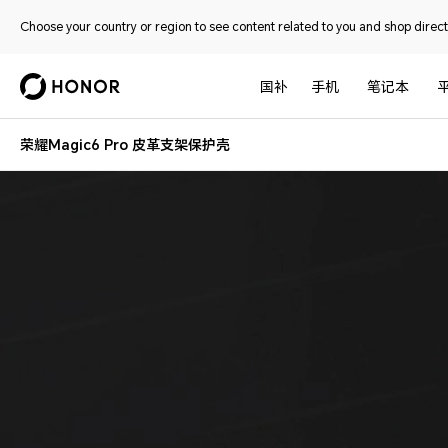
Choose your country or region to see content related to you and shop directl
国补
手机
笔记本
荣耀Magic6 Pro 皮革支架保护壳