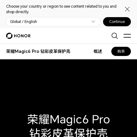
Choose your country or region to see content related to you and
shop directly.
Global / English
Continue
荣耀Magic6 Pro 钻彩皮革保护壳
概述
购买