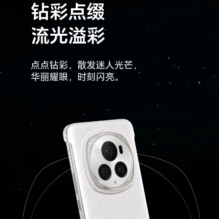
钻彩点缀
流光溢彩
点点钻彩，散发迷人光芒，
华丽耀眼，时刻闪亮。