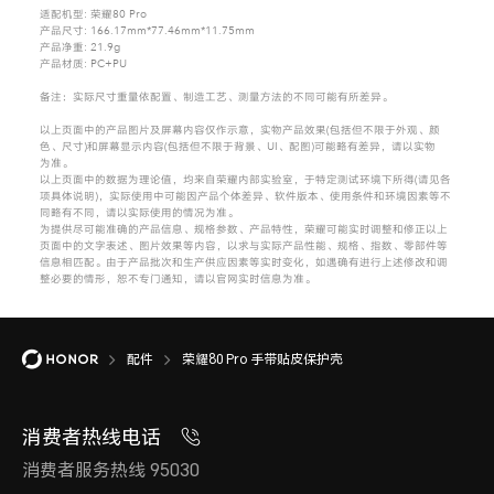
适配机型:
荣耀80 Pro
产品尺寸: 166.17mm*77.46mm*11.75mm
产品净重: 21.9g
产品材质: PC+PU
备注：实际尺寸重量依配置、制造工艺、测量方法的不同可能有所
差异。
以上页面中的产品图片及屏幕内容仅作示意，实物产品效果(包括但不限于外观、颜
色、尺寸)和屏幕显示内容(包括但不限于背景、UI、配图)可能略有差异，请以实物
为准。
以上页面中的数据为理论值，均来自荣耀内部实验室，于特定测试环境下所得(请见各
项具体说明)，实际使用中可能因产品个体差异、软件版本、使用条件和环境因素等不
同略有不同，请以实际使用的情况
为准。
为提供尽可能准确的产品信息、规格参数、产品特性，荣耀可能实时调整和修正以上
页面中的文字表述、图片效果等内容，以求与实际产品性能、规格、指数、零部件等
信息相匹配。由于产品批次和生产供应因素等实时变化，如遇确有进行上述修改和调
整必要的情形，恕不专门通知，请以官网实时信息
为准。
配件
荣耀80 Pro 手带贴皮保护壳
消费者热线电话
消费者服务热线 95030