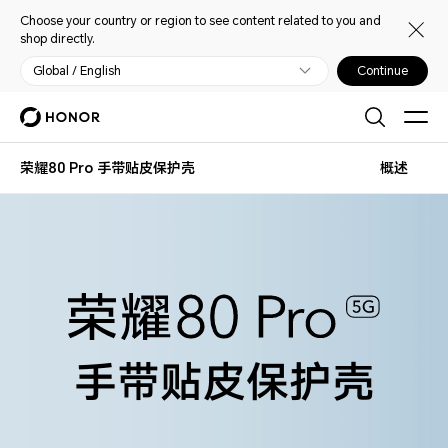
Choose your country or region to see content related to you and
shop directly.
Global / English
Continue
荣耀80 Pro 手带贴皮保护壳
概述
手带贴皮保护壳