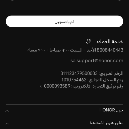
قم بالتسجيل
خدمة العملاء
8008440443 الأحد - السبت ٩:٠٠ صباحا - ٩:٠٠ مساءً
sa.support@honor.com
الرقم الضريبي: 311123479500003
رقم السجل التجاري: 1010754462
رقم توثيق التجارة الالكترونية: 0000093589
حول HONOR
متاجر هـونر المُعتمدة