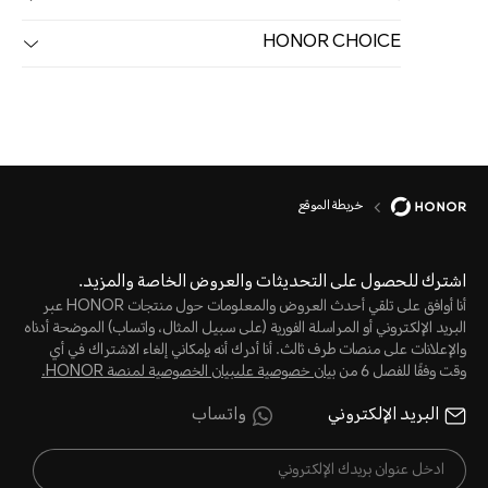
HONOR CHOICE
خريطة الموقع
اشترك للحصول على التحديثات والعروض الخاصة والمزيد.
أنا أوافق على تلقي أحدث العروض والمعلومات حول منتجات HONOR عبر
البريد الإلكتروني أو المراسلة الفورية (على سبيل المثال، واتساب) الموضحة أدناه
والإعلانات على منصات طرف ثالث. أنا أدرك أنه بإمكاني إلغاء الاشتراك في أي
وقت وفقًا للفصل 6 من
بيان خصوصية علىبيان الخصوصية لمنصة HONOR‬.
البريد الإلكتروني
واتساب