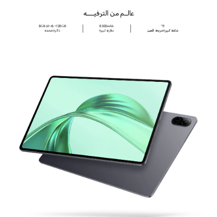
عالــم من الترفيـــــه
8GB (4+4) +128GB
8300mAh
11”
شاشة كبيرة مريحة للعين
بطارية كبيرة
ذاكرة ضخمة