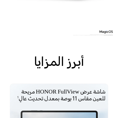
*. تأتي البيانات من مختبرات HONOR. مع تصميم الزوايا الدائرية على الشاشة، يبلغ الطول القطري للشاشة 11 إنش عند قياسها وفقًا للمستطيل القياسي. قد تكون مساحة العرض الفعلية أصغر قليلاً.
* سعة البطارية هي السعة النموذجية. يرجى الرجوع إلى التجربة الفعلية.
*قد تكون مساحة التخزين الفعلية المتاحة أقل من هذه القيمة حيث يشغل النظام جزء من الذاكرة. . من خلال HONOR RAM Turbo، سيتم نقل بعض ذاكرة التخزين إلى ذاكرة الوصول العشوائي، ويمكن أن تعادل ذاكرة الوصول العشوائي سعة 4 جيجابايت تجربة تخزين تبلغ 8 جيجابايت. قد تختلف التجربة الفعلية بحسب العوامل المختلفة.
*صورة المنتج المقدمة مُستخدمة كمرجع فقط، يرجى الرجوع إلى المنتج الفعلي.
أبرز المزايا
شاشة عرض HONOR FullView مريحة
للعين مقاس 11 بوصة بمعدل تحديث عالٍ
1