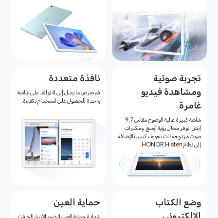
تجربة صوتية
نافذة متعددة
ومشاهدة فيديو
قم بعرض ما يصل إلى 4 نوافذ على شاشة
واحدة للحصول على استخدام بكفاءة.
غامرة
شاشة كبيرة عالية الوضوح مقاس 9.7
إنش، توفر مجال رؤية أوسع، ومكبرات
صوت مزدوجة ذات تجويف كبير، بالإضافة
إلى نظام HONOR Histen.
وضع الكتاب
حماية العين
الإلكتروني
شهادة حماية العين للضوء الأزرق الخافت