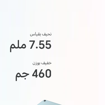
نحيف بقياس
7.55 ملم
خفيف بوزن
460 جم