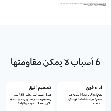
*مع تصميم الزاوية المستديرة للشاشة, يبلغ الطول القطري للشاشة 9.7 انش عند القياس وفقاً للمستطيل (قد تكون المساحة المرئية الفعلية أصغر قليلاً)
*الصور المستخدمة مقدمة كمرجع فقط.يرجى الرجوع الى المنتج الفعلي.
*Android هي علامة تجارية مملوكة لشركة Google LLC.
6 أسباب لا يمكن مقاومتها
أداء قوي
تصميم أنيق
نظام Magic UI 6.1، سرعة غير
هيكل خفيف الوزن مقاس 7.55 ملم،
محدودة وتجربة استخدام بمنتهى
وتصميم بسيط وعصري، وسطح منحني
السلاسة
دائري يمنحك المزيد من الراحة.