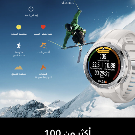
حققته
إجمالي المدة
معدل نبض القلب
متوسط ​​السرعة
أقصى انحدار
متوسط
سرعة السير
السعرات
مسافة التسلق
الحرارية المحروقة
أكثر من 100