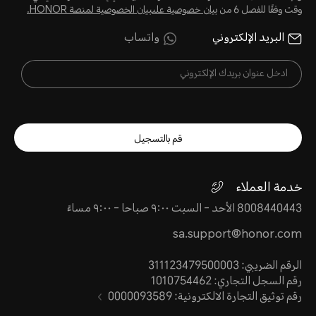
وقت وفقًا للفصل 6 من
بيان خصوصية علىبيان الخصوصية لمنصة HONOR‬.
البريد الإلكتروني
واتساب
قم بالتسجيل
خدمة العملاء
8008440443 الأحد - السبت ٩:٠٠ صباحا - ٩:٠٠ مساءً
sa.support@honor.com
الرقم الضريبي: 311123479500003
رقم السجل التجاري: 1010754462
رقم توثيق التجارة الالكترونية: 0000093589