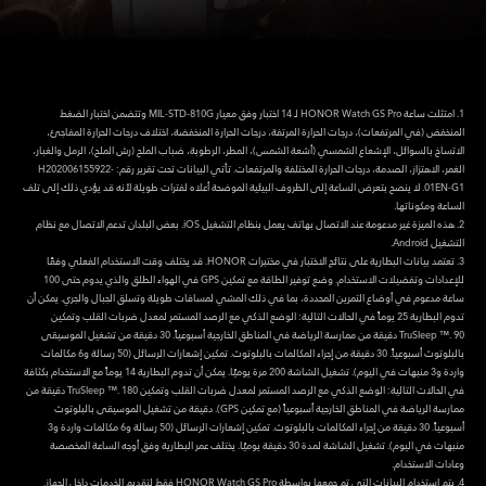
1. امتثلت ساعة HONOR Watch GS Pro لـ 14 اختبار وفق معيار MIL-STD-810G وتتضمن اختبار الضغط
المنخفض (في المرتفعات)، درجات الحرارة المرتفة، درجات الحرارة المنخفضة، اختلاف درجات الحرارة المفاجئ،
الاتساخ بالسوائل، الإشعاع الشمسي (أشعة الشمس)، المطر، الرطوبة، ضباب الملح (رش الملح)، الرمل والغبار،
الغمر، الاهتزاز، الصدمة، درجات الحرارة المختلفة والمرتفعات. تأتي البيانات تحت تقرير رقم: H202006155922-
01EN-G1. لا ينصح بتعرض الساعة إلى الظروف البيئية الموضحة أعلاه لفترات طويلة لأنه قد يؤدي ذلك إلى تلف
الساعة ومكوناتها.
2. هذه الميزة غير مدعومة عند الاتصال بهاتف يعمل بنظام التشغيل iOS. بعض البلدان تدعم الاتصال مع نظام
التشغيل Android.
3. تعتمد بيانات البطارية على نتائج الاختبار في مختبرات HONOR. قد يختلف وقت الاستخدام الفعلي وفقًا
للإعدادات وتفضيلات الاستخدام. وضع توفير الطاقة مع تمكين GPS في الهواء الطلق والذي يدوم حتى 100
ساعة مدعوم في أوضاع التمرين المحددة، بما في ذلك المشي لمسافات طويلة وتسلق الجبال والجري. يمكن أن
تدوم البطارية 25 يوماً في الحالات التالية: الوضع الذكي مع الرصد المستمر لمعدل ضربات القلب وتمكين
TruSleep ™. 90 دقيقة من ممارسة الرياضة في المناطق الخارجية أسبوعياً. 30 دقيقة من تشغيل الموسيقى
بالبلوتوث أسبوعياً. 30 دقيقة من إجراء المكالمات بالبلوتوث. تمكين إشعارات الرسائل (50 رسالة و6 مكالمات
واردة و3 منبهات في اليوم). تشغيل الشاشة 200 مرة يوميًا. يمكن أن تدوم البطارية 14 يوماً مع الاستخدام بكثافة
في الحالات التالية: الوضع الذكي مع الرصد المستمر لمعدل ضربات القلب وتمكين TruSleep ™. 180 دقيقة من
ممارسة الرياضة في المناطق الخارجية أسبوعياً (مع تمكين GPS). دقيقة من تشغيل الموسيقى بالبلوتوث
أسبوعياً. 30 دقيقة من إجراء المكالمات بالبلوتوث. تمكين إشعارات الرسائل (50 رسالة و6 مكالمات واردة و3
منبهات في اليوم). تشغيل الشاشة لمدة 30 دقيقة يوميًا. يختلف عمر البطارية وفق أوجه الساعة المخصصة
وعادات الاستخدام.
4. يتم استخدام البيانات التي تم جمعها بواسطة HONOR Watch GS Pro فقط لتقديم الخدمات داخل الجهاز.