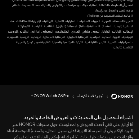
نضمن أن المعلومات المتعلقة بالمنتجات والأداء والمواصفات والفهارس والمكونات محدثة. معلومات المنتج
عرضة للتغيير والتعديل دون إشعار.
5. قائمة اللغات المدعومة من TruSleep:
الصينية المبسطة ، الأمهرية ، العربية ، الأسامية ، الدانماركية ، الألمانية ، اليونانية ، الإنجليزية (المملكة المتحدة) ،
الإنجليزية (الولايات المتحدة) ، الإسبانية (إسبانيا) ، الإسبانية (البرازيل) ، الفنلندية ، الفرنسية ، الغوجاراتية ،
الإيطالية ، اليابانية ، الكانادا ، الكورية ، ميثيلي ، الماوري ، المالايالامية ، المنغولية ، الماراثية ، الماليزية ، النرويجية ،
الهولندية ، الأوريا ، البنجابية ، البولندية ، البرتغالية (البرازيل) ، البرتغالية (البرتغال) ، الرومانية ، الروسية ، السويدية
، السواحيلية ، التاميلية ، التيلجو ، التايلاندية ، التركية ، الفيتنامية والصينية التقليدية (هونج كونج) والصينية
التقليدية (تايوان).
أجهرة قابلة للارتداء
HONOR Watch GS Pro
اشترك للحصول على التحديثات والعروض الخاصة والمزيد.
أنا أوافق على تلقي أحدث العروض والمعلومات حول منتجات HONOR عبر
البريد الإلكتروني أو المراسلة الفورية (على سبيل المثال، واتساب) الموضحة أدناه
والإعلانات على منصات طرف ثالث. أنا أدرك أنه بإمكاني إلغاء الاشتراك في أي