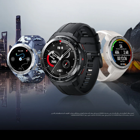
* تعتمد بيانات البطارية على نتائج الاختبار في مختبرات HONOR.قد يختلف وقت الاستخدام الفعلي وفقًا للاستخدام، الظروف البيئية والعوامل الأخرى.
*امتثلت ساعة HONOR Watch GS Pro لـ 14 اختبار وفق معيار MIL-STD-810G تحت تقرير رقم H202006155922-01EN-G1