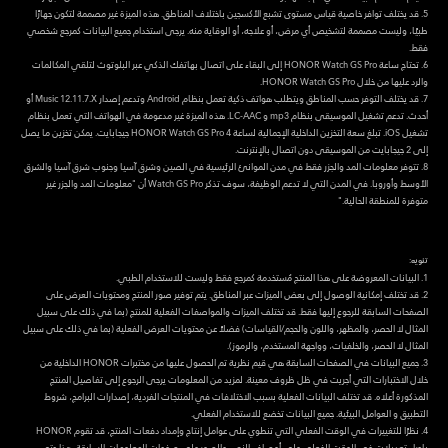
5. قد يختلف توافر خاصية قياس مستوى تشبع الأكسجين باختلاف المناطق. هذه الميزة غير مصممة لتكون جهازًا
طبيًا، وليست مصممة لتشخيص أي مرض، أو علاجه، أو الوقاية منه. يرجى استخدام جميع البيانات كمرجع شخصي
فقط.
6. تحتاج ساعة HONOR Watch GS Pro إلى البقاء على اتصال بهاتفك الذكي عبر البلوتوث لتلقي المكالمات
والرد عليها من خلال HONOR Watch GS Pro.
7. قد يختلف التوفر حسب المناطق ويتطلب هواتف ذكية تعمل بنظام Android وتدعم إصدار Music 12.11.7.X أو
أحدث. تدعم تشغيل الموسيقى بنظام mp3 و LC-AAC. هذه الميزة غير مدعومة في الهواتف التي تعمل بنظام
تشغيل iOS. تبلغ سعة التخزين الداخلية الإجمالية لساعة HONOR Watch GS Pro 4 جيجابايت. يمكن تخزين ما يصل
إلى 2 جيجابايت من الموسيقى دون اتصال بالإنترنت.
8. تتوفر معلومات المد والجزر فقط في مدن الموانئ الرئيسية في الصين وشرق آسيا وجنوب شرق آسيا والشرق
الأوسط وأوروبا. في المدن التي لا تدعم الوظيفة، سوف تذكر Watch GS Pro أن "معلومات المد والجزر غير
متوفرة للمنطقة الحالية."
تنويه:
1. البيانات المعروضة على هذا المنتج مُستخدمة كمرجع فقط وليست للاستخدام الطبي.
2. قد تختلف إمكانية الوصول إلى بعض الميزات عبر المناطق. يتم توفير صور المنتج ومحتويات العرض على
الصفحات السابقة للرجوع إليها فقط. قد تختلف الميزات والمواصفات الفعلية للمنتج (بما في ذلك على سبيل
المثال لا الحصر، والمظهر، واللون والحجم/القياسات) فضلاً عن محتويات العرض الفعلية (بما في ذلك على سبيل
المثال لا الحصر، والخلفيات، وواجهة المستخدم، والرموز).
3. جميع البيانات في الصفحات السابقة هي قيم نظرية تم الحصول عليها من مختبرات HONOR الداخلية من
خلال الاختبارات التي أجريت في ظل ظروف معينة. لمزيد من المعلومات يرجى الرجوع إلى تفاصيل المنتج
المذكورة أعلاه. قد تختلف البيانات الفعلية بسبب الاختلافات في المنتجات الفردية، إصدارات البرامج، شروط
التطبيق و العوامل البيئية. جميع البيانات تخضع للاستخدام الفعلي.
4. نظرًا للتغييرات في الوقت الفعلي التي تنطوي على عوامل إنتاج وإمداد دفعات المنتج، قد تقوم HONOR
بإجراء تعديلات في الوقت الفعلي على أوصاف النص والصور على صفحات المعلومات السابقة. هذا حتى