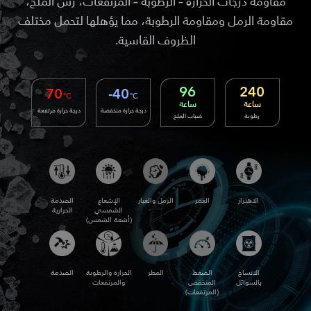
مقاومة درجات الحرارة – الرطوبة – المرتفعات، رش الملح،
مقاومة الرمل ومقاومة الرطوبة، مما يؤهلها لتحمل مختلف
الظروف القاسية.
96
240
70
-40
°C
°C
ساعة
ساعة
درجة حرارة منخفضة
درجة حرارة مرتفعة
رطوبة
ضباب الملح
الاهتزاز
الغمر
الرمل والغبار
الإشعاع
الصدمة
الشمسي
الحرارية
(أشعة الشمس)
الاتساخ
الضغط
المطر
الحرارة والرطوبة
الصدمة
بالسوائل
المنخفض
والمرتفعات
(المرتفعات)