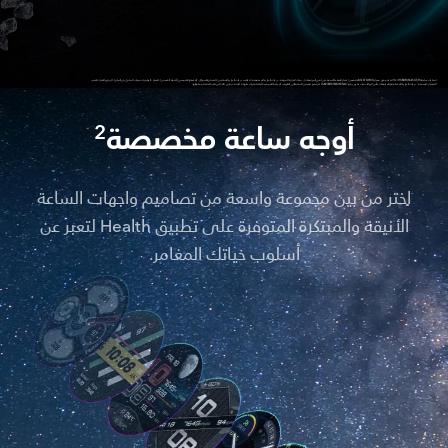
امتثلت ساعة HONOR Watch GS Pro لـ 14 اختبار وفق معيار MIL-STD-810G وتتضمن اختبار الضغط المنخفض (في المرتفعات)، درجات الحرارة المرتفة، درجات الحرارة المنخفضة، اختلاف درجات الحرارة المفاجئ، الاتساخ بالسوائل، الإشعاع الشمسي (أشعة الشمس)، المطر، الرطوبة، ضباب الملح (رش الملح)، الرمل والغبار، الغمر،
الاهتزاز، الصدمة، درجات الحرارة المختلفة والمرتفعات. تأتي البيانات تحت تقرير رقم: H202006155922-01EN-G1. لا ينصح بتعرض الساعة إلى الظروف البيئية الموضحة أعلاه لفترات طويلة لأنه قد يؤدي ذلك إلى تلف الساعة ومكوناتها.
أوجه ساعة مخصصة
2
اختر من بين مجموعة واسعة من تصاميم واجهات الساعة
الأنيقة والمبتكرة المتوفرة على تطبيق Health لتعبر عن
أسلوب حياتك المغامر.