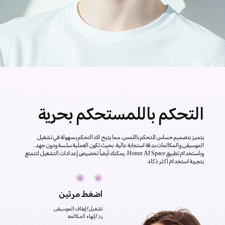
التحكم باللمس
تحكم بحرية
يتميز بتصميم حساس للتحكم باللمس، مما يتيح لك التحكم بسهولة في تشغيل
الموسيقى والمكالمات بدقة استجابة عالية، بحيث تكون العملية سلسة ودون جهد.
وباستخدام تطبيق Honor AI Space، يمكنك أيضاً تخصيص إعدادات التشغيل لتتمتع
بتجربة استخدام أكثر ذكاءً.
اضغط مرتين
تشغيل/إيقاف الموسيقى
رد/إنهاء المكالمة