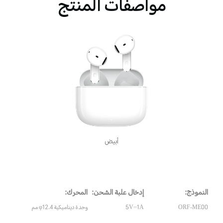
مواصفات المنتج
أبيض
النموذج:
إدخال علبة الشحن:
المحرك:
ORF-ME00
5V⎓1A
وحدة ديناميكية φ12.4 مم