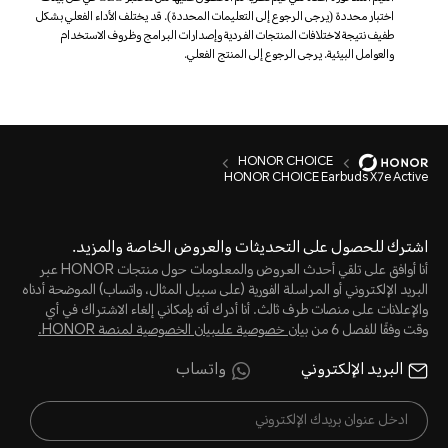
اختبار محددة (يرجى الرجوع إلى التعليمات المحددة). قد يختلف الأداء الفعلي بشكل
طفيف نتيجة لاختلافات المنتجات الفردية وإصدارات البرامج وظروف الاستخدام
والعوامل البيئية. يرجى الرجوع إلى المنتج الفعلي.
HONOR CHOICE
HONOR CHOICE Earbuds X7e Active
اشترك للحصول على التحديثات والعروض الخاصة والمزيد.
أنا أوافق على تلقي أحدث العروض والمعلومات حول منتجات HONOR عبر
البريد الإلكتروني أو المراسلة الفورية (على سبيل المثال، واتساب) الموضحة أدناه
والإعلانات على منصات طرف ثالث. أنا أدرك أنه بإمكاني إلغاء الاشتراك في أي
وقت وفقًا للفصل 6 من
بيان خصوصية علىبيان الخصوصية لمنصة HONOR‬.
البريد الإلكتروني
واتساب