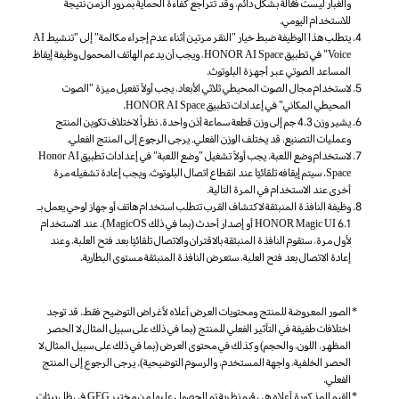
والغبار ليست فعّالة بشكل دائم، وقد تتراجع كفاءة الحماية بمرور الزمن نتيجة
للاستخدام اليومي.
يتطلب هذا الوظيفة ضبط خيار "النقر مرتين أثناء عدم إجراء مكالمة" إلى "تنشيط AI
Voice" في تطبيق HONOR AI Space، ويجب أن يدعم الهاتف المحمول وظيفة إيقاظ
المساعد الصوتي عبر أجهزة البلوتوث.
لاستخدام مجال الصوت المحيطي ثلاثي الأبعاد، يجب أولاً تفعيل ميزة "الصوت
المحيطي المكاني" في إعدادات تطبيق HONOR AI Space.
يشير وزن 4.3 جم إلى وزن قطعة سماعة أذن واحدة. نظراً لاختلاف تكوين المنتج
وعمليات التصنيع، قد يختلف الوزن الفعلي. يرجى الرجوع إلى المنتج الفعلي.
لاستخدام وضع اللعبة، يجب أولاً تشغيل "وضع اللعبة" في إعدادات تطبيق Honor AI
Space. سيتم إيقافه تلقائيًا عند انقطاع اتصال البلوتوث، ويجب إعادة تشغيله مرة
أخرى عند الاستخدام في المرة التالية.
وظيفة النافذة المنبثقة لاكتشاف القرب تتطلب استخدام هاتف أو جهاز لوحي يعمل بـ
HONOR Magic UI 6.1 أو إصدار أحدث (بما في ذلك MagicOS). عند الاستخدام
لأول مرة، ستقوم النافذة المنبثقة بالاقتران والاتصال تلقائيًا بعد فتح العلبة، وعند
إعادة الاتصال بعد فتح العلبة، ستعرض النافذة المنبثقة مستوى البطارية.
الصور المعروضة للمنتج ومحتويات العرض أعلاه لأغراض التوضيح فقط. قد توجد
اختلافات طفيفة في التأثير الفعلي للمنتج (بما في ذلك على سبيل المثال لا الحصر
المظهر، اللون، والحجم) وكذلك في محتوى العرض (بما في ذلك على سبيل المثال لا
الحصر الخلفية، واجهة المستخدم، والرسوم التوضيحية). يرجى الرجوع إلى المنتج
الفعلي.
القيم المذكورة أعلاه هي قيم نظرية تم الحصول عليها من مختبر GEG في ظل بيئات