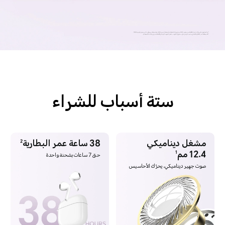
*تم الحصول على بيانات عمر البطارية من مختبر GEG، وتم إجراء الاختبارات باستخدام ترميز AAC وتشغيل الموسيقى على مستوى صوت 50%.
*قد يختلف عمر البطارية الفعلي حسب عوامل مثل مستوى الصوت، مصدر الصوت، البيئة، وظائف المنتج، وعادات الاستخدام.
ستة أسباب للشراء
مشغل ديناميكي
38 ساعة عمر البطارية
2
12.4 مم
1
حتى 7 ساعات بشحنة واحدة
صوت جهير ديناميكي، يحرّك الأحاسيس