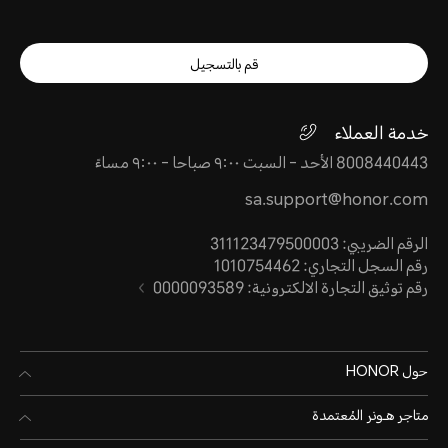
قم بالتسجيل
خدمة العملاء
8008440443 الأحد - السبت ٩:٠٠ صباحا - ٩:٠٠ مساءً
sa.support@honor.com
الرقم الضريبي: 311123479500003
رقم السجل التجاري: 1010754462
رقم توثيق التجارة الالكترونية: 0000093589
حول HONOR
متاجر هـونر المُعتمدة