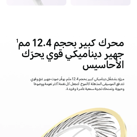
محرك كبير بحجم 12.4 مم
1
جهير ديناميكي قوي يحرّك
الأحاسيس
مزوّد بمُشغّل ديناميكي كبير بحجم 12.4 ملم، يوفّر صوت جهير غني وقوي.
تتدفق الموسيقى المذهلة كالموج، لتجعل كل نغمة أكثر نعومة ووضوحًا
وحيوية، وتمنحك تجربة سمعية غامرة وفريدة.