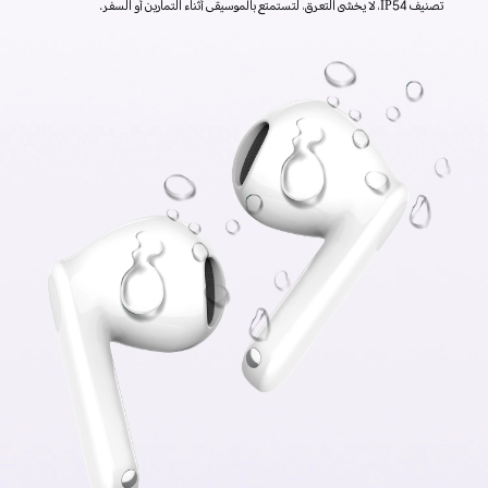
تصنيف IP54، لا يخشى التعرق، لتستمتع بالموسيقى أثناء التمارين أو السفر.