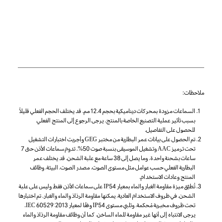
ملاحظات:
السماعات مزودة بمحركات ديناميكية بحجم 12.4 مم. قد يختلف الحجم الفعلي قليلاً
بسبب تأثير عملية التصنيع الخاصة بالمنتج. يرجى الرجوع إلى المنتج الفعلي
للحصول على التفاصيل.
تم الحصول على بيانات عمر البطارية من مختبر GEG وأجريت اختبارات التشغيل
تحت ترميز AAC وتشغيل الموسيقى بنسبة صوت 50%. تدوم سماعات الأذن حتى 7
ساعات بشحنة واحدة، وما يصل إلى 38 ساعة مع علبة الشحن. قد يختلف عمر
البطارية الفعلي حسب عوامل مثل مستوى الصوت، مصدر الصوت، البيئة، وظائف
المنتج وعادات الاستخدام.
تُطبَّق ميزة مقاومة الغبار والماء بمعيار IP54 على سماعات الأذن فقط وليس على علبة
الشحن. في ظروف الاستخدام العادية، يمكنها مقاومة الرذاذ والماء والغبار. تم اختبارها
تحت ظروف مخبرية مُحكمة، وتلبي مستوى IP54 وفقًا لمعيار IEC 60529:2013.
يرجى الانتباه إلى أنها غير مقاومة للماء الساخن، كما أن وظائف مقاومة الرذاذ والماء