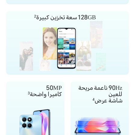
128GB
سعة تخزين كبيرة
2
90Hz ناعمة مريحة
50MP
للعين
كاميرا واضحة
3
شاشة عرض
4