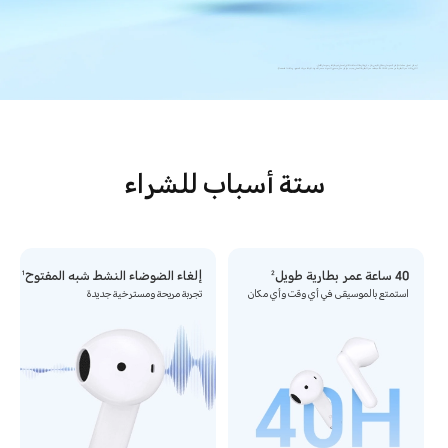
* يمكن تعديل معلمات إلغاء الضوضاء بشكل تكيفي بناءً على ملاءمة السماعات للأذن لضمان تجربة إلغاء ضوضاء أفضل.
* تأتي بيانات عمر البطارية من مختبر LCHSE. قد يختلف عمر البطارية الفعلي بسبب عوامل مثل مستوى الصوت، مصدر الصوت، البيئة، ميزات المنتج، وعادات الاستخدام.
ستة أسباب للشراء
40 ساعة عمر بطارية طويل
إلغاء الضوضاء النشط شبه المفتوح
1
2
استمتع بالموسيقى في أي وقت وأي مكان
تجربة مريحة ومسترخية جديدة