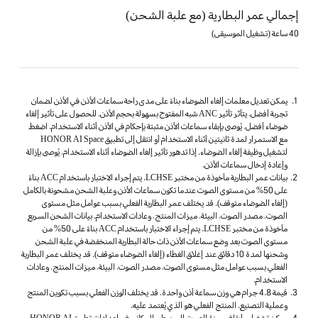
إجمالي عمر البطارية
(مع علبة الشحن)
40 ساعة (تشغيل الموسيقى)
يمكن تعديل معلمات إلغاء الضوضاء بناءً على مدى راحة سماعات الأذن في الأذن لضمان
تجربة أفضل. يتأثر تأثير ANC شبه المفتوح بسهولة بحجم الأذن. للحصول على تأثير إلغاء
ضوضاء أفضل، يُوصى بإبقاء سماعات الأذن مثبتة بإحكام في الأذن أثناء الاستخدام. اضغط
مع الاستمرار لمدة ثانيتين أثناء الاستخدام أو انتقل إلى تطبيق HONOR AI Space
لتشغيل وظيفة إلغاء الضوضاء. إذا تدهور تأثير إلغاء الضوضاء أثناء الاستخدام، يُوصى بإزالة
وإعادة إدخال سماعات الأذن.
بيانات عمر البطارية مأخوذة من مختبر LCHSE. يتم إجراء الاختبار باستخدام ACC بناءً
على 50% من مستوى الصوت عندما تكون سماعات الأذن وعلبة الشحن مشحونة بالكامل
(إلغاء الضوضاء متوقف). قد يختلف عمر البطارية الفعلي بسبب عوامل مثل مستوى
الصوت، مصدر الصوت، البيئة، ميزات المنتج، وعادات الاستخدام. بيانات الشحن السريع
مأخوذة من مختبر LCHSE. يتم إجراء الاختبار باستخدام ACC بناءً على 50% من
مستوى الصوت بعد وضع سماعات الأذن ذات حالة البطارية المنخفضة في علبة الشحن
وشحنها لمدة 10 دقائق عند إغلاق الغطاء (إلغاء الضوضاء متوقف). قد يختلف عمر البطارية
الفعلي بسبب عوامل مثل مستوى الصوت، مصدر الصوت، البيئة، ميزات المنتج، وعادات
الاستخدام.
قيمة 4.8 جرام هي وزن سماعة أذن واحدة. قد يختلف الوزن الفعلي بسبب تكوين المنتج
وعملية التصنيع. المنتج الفعلي هو الذي يُعتمد عليه.