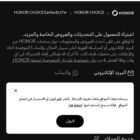
HONOR CHOICE Earbuds X7e
HONOR CHOICE
اشترك للحصول على التحديثات والعروض الخاصة والمزيد.
أنا أوافق على تلقي أحدث العروض والمعلومات حول منتجات HONOR عبر
البريد الإلكتروني أو المراسلة الفورية (على سبيل المثال، واتساب) الموضحة أدناه
والإعلانات على منصات طرف ثالث. أنا أدرك أنه بإمكاني إلغاء الاشتراك في أي
وقت وفقًا للفصل 6 من
بيان خصوصية علىبيان الخصوصية لمنصة HONOR‬.
البريد الإلكتروني
واتساب
يستخدم هذا الموقع ملفات تعريف الارتباط. بالنقر فوق قبول أو الاستمرار في تصفح
الموقع ، فإنك تسمح باستخدامها.
اضغط هنا
.
قم بالتسجيل
قبول
خدمة العملاء