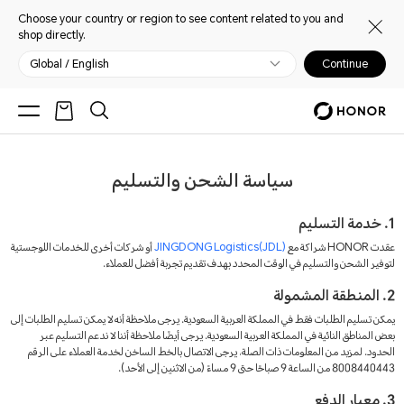
Choose your country or region to see content related to you and
shop directly.
Global / English
Continue
سياسة الشحن والتسليم
1. خدمة التسليم
عقدت HONOR شراكة مع
JINGDONG Logistics(JDL)
أو شركات أخرى للخدمات اللوجستية
لتوفير الشحن والتسليم في الوقت المحدد بهدف تقديم تجربة أفضل للعملاء.
2. المنطقة المشمولة
يمكن تسليم الطلبات فقط في المملكة العربية السعودية. يرجى ملاحظة أنه لا يمكن تسليم الطلبات إلى
بعض المناطق النائية في المملكة العربية السعودية. يرجى أيضًا ملاحظة أننا لا ندعم التسليم عبر
الحدود. لمزيد من المعلومات ذات الصلة، يرجى الاتصال بالخط الساخن لخدمة العملاء على الرقم
8008440443 من الساعة 9 صباحًا حتى 9 مساءً (من الاثنين إلى الأحد).
3. معيار الدفع