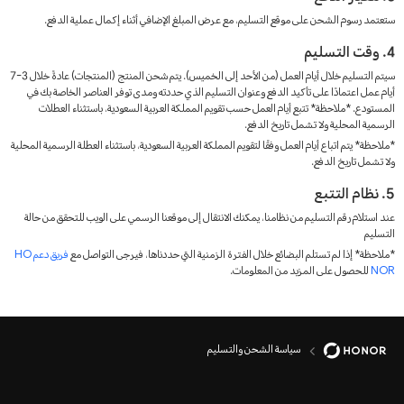
ستعتمد رسوم الشحن على موقع التسليم، مع عرض المبلغ الإضافي أثناء إكمال عملية الدفع.
4. وقت التسليم
سيتم التسليم خلال أيام العمل (من الأحد إلى الخميس). يتم شحن المنتج (المنتجات) عادةً خلال 3-7
أيام عمل اعتمادًا على تأكيد الدفع وعنوان التسليم الذي حددته ومدى توفر العناصر الخاصة بك في
المستودع. *ملاحظة* تتبع أيام العمل حسب تقويم المملكة العربية السعودية، باستثناء العطلات
الرسمية المحلية ولا تشمل تاريخ الدفع.
*ملاحظة* يتم اتباع أيام العمل وفقًا لتقويم المملكة العربية السعودية، باستثناء العطلة الرسمية المحلية
ولا تشمل تاريخ الدفع.
5. نظام التتبع
عند استلام رقم التسليم من نظامنا، يمكنك الانتقال إلى موقعنا الرسمي على الويب للتحقق من حالة
التسليم
*ملاحظة* إذا لم تستلم البضائع خلال الفترة الزمنية التي حددناها، فيرجى التواصل مع
فريق دعم HO
NOR
للحصول على المزيد من المعلومات.
سياسة الشحن والتسليم