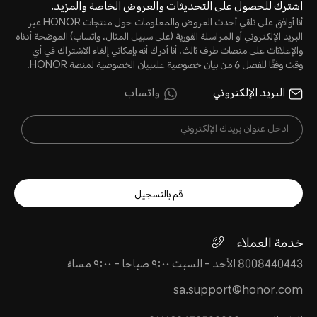
اشترك للحصول على التحديثات والعروض الخاصة والمزيد.
أنا أوافق على تلقي أحدث العروض والمعلومات حول منتجات HONOR عبر
البريد الإلكتروني أو المراسلة الفورية (على سبيل المثال، واتساب) الموضحة أدناه
والإعلانات على منصات طرف ثالث. أنا أدرك أنه بإمكاني إلغاء الاشتراك في أي
وقت وفقًا للفصل 6 من
بيان خصوصية علىبيان الخصوصية لمنصة HONOR‬.
البريد الإلكتروني
واتساب
قم بالتسجيل
خدمة العملاء
8008440443 الأحد - السبت ٩:٠٠ صباحا - ٩:٠٠ مساءً
sa.support@honor.com