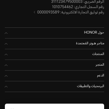
الرقم الضريبي: 311123479500003
رقم السجل التجاري: 1010754462
رقم توثيق التجارة الالكترونية: 0000093589
حول HONOR
متاجر هـونر المُعتمدة
المنتجات
المتجر
الدعم
البرمجيات والتطبيقات