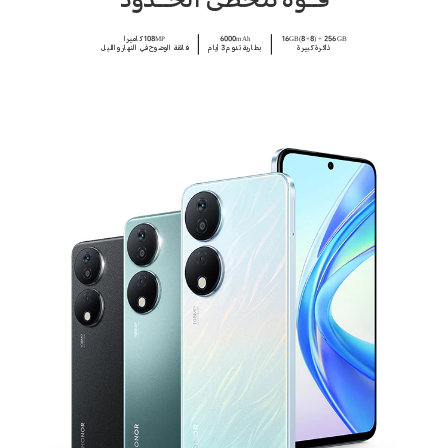
قــوة تتخطى الحــدود
16GB(8+8) + 256GB
6000mAh
108MP كاميرا
ذاكرة كبيرة
بطارية تدوم 3 أيام
فائقة الوضوح في النهار والليل