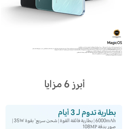
*صور المنتج ومحتويات العرض مُقدمة كمرجع فقط. يرجى الرجوع إلى المنتج الفعلي للحصول على المزيد من التفاصيل.
*السعة النموذجية للبطارية هي6000mAh بينما القيمة النموذجية .5900mAh اجتاز هاتف HONOR X7b اختبار DXO للبطارية، وقت الاستخدام المتوسط 72 ساعة، تلبية معيار الاستخدام لـ 3 أيام. قد يختلف الاستخدام الفعلي بحسب سيناريوهات الاستخدام.
*من خلال تقنية HONOR RAM Turbo، يتم تحويل جزء من ذاكرة التخزين إلى الذاكرة العشوائية، مما يعني أن الذاكرة العشوائية بمقدار 6 جيجابايت تساوي ما يعادل ذاكرة بمقدار 12 جيجابايت.
قد تكون سعة التخزين الداخلي المتوفرة أصغر وذلك لأن برنامج الهاتف تشغل جزء من سعة التخزين.
يشير 108 ميجابكسل إلى مستشعر الكاميرا الأساسية الخلفية، والتي تدعم أيضاً وضع HIGH-RES مع خوارزمية الذكاء الاصطناعي.
قد تختلف الدقة الفعلية للصورة بحسب أوضاع التصوير المختلفة والبيئات المختلفة.
تخضع تجربة مزايا المنتج إلى السيناريو الفعلي.
أبرز 6 مزايا
بطارية تدوم لـ 3 أيام
6000mAh | بطارية فائقة القوة | شحن سريع
بقوة 35W |
1
صور بدقة 108MP