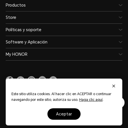
Productos
Store
Políticas y soporte
Software y Aplicación
My HONOR
México
(Español)
Este sitio utiliza cookies. Al hacer clic en ACEPTAR o continuar
navegando por este sitio, autoriza su uso.
Haga clic aquí
.
Mapa del sitio
Términos de uso
Declaración de privacidad
Política de cookies
aceptar
Copyright ©HONOR 2017-2026.Reservados todos los derechos.