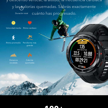
y las calorías quemadas. Sabrás exactamente
cuánto has progresado.
Duración total
Velocidad media
Ritmo cardiaco
Ritmo promedio
Pendiente más
grande
Distancia
Calorías
escalada
quemadas