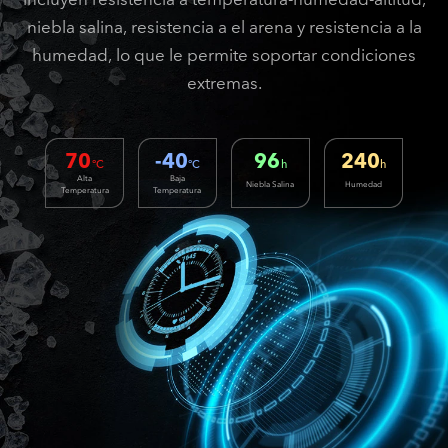
niebla salina, resistencia a el arena y resistencia a la
humedad, lo que le permite soportar condiciones
extremas.
70
-40
96
240
°C
°C
h
h
Alta
Baja
Niebla Salina
Humedad
Temperatura
Temperatura