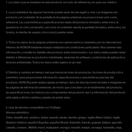
1. Los datos que se muestran en este producto son solo de referencia y no para uso médico.
2. La accesibilidad de algunas funciones puede variar de una región a otra. Las imágenes del
producto y el contenido de la pantalla en las páginas anteriores se proporcionan solo como
referencia. Las características y especificaciones reales del producto (incluidos, entre otros, la
apariencia, el color y el tamaño), así como el contenido real de la pantalla (incluidos, entre otros, los
fondos, la interfaz de usuario y los iconos) pueden variar.
3. Todos los datos de las páginas anteriores son valores teóricos obtenidos por los laboratorios
internos de HONOR mediante ensayos realizados en condiciones particulares. Para obtener más
información, consulte los detalles del producto antes mencionados. Los datos reales pueden variar
debido a diferencias en productos individuales, versiones de software, condiciones de aplicación y
factores ambientales. Todos los datos están sujetos al uso real.
4. Debido a cambios en tiempo real que involucran lotes de productos, factores de producción y
suministro, para proporcionar información, especificaciones y características precisas del
producto, HONOR puede realizar ajustes en tiempo real a las descripciones de texto e imágenes en
las páginas de información anteriores, de modo que coinciden con el rendimiento del producto,
las especificaciones, los índices y los componentes del producto real. La información del producto
está sujeta a dichos cambios y ajustes sin previo aviso.
5. Lista de idiomas compatibles con TruSleep:
Idiomas admitidos:
Chino simplificado, amárico, árabe, asamés, danés, alemán, griego, inglés (Reino Unido), inglés
(Estados Unidos), español (España), español (Brasil), finlandés, francés, gujarati, italiano, japonés,
canarés, coreano , Methili, maorí, malayalam, mongol, marathi, malayo, noruego, holandés, oriya,