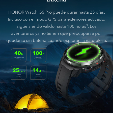
HONOR Watch GS Pro puede durar hasta 25 días.
Incluso con el modo GPS para exteriores activado,
sigue siendo válido hasta 100 horas
. Los
3
aventureros ya no tienen que preocuparse por
quedarse sin batería cuando exploran la naturaleza.
40
100
h
h
Modo de Rendimiento
Power-Saving
con GPS Integrado
Mode with GPS On
25
14
días
días
Escenario
Escenario
de uso típico
de uso intensivo