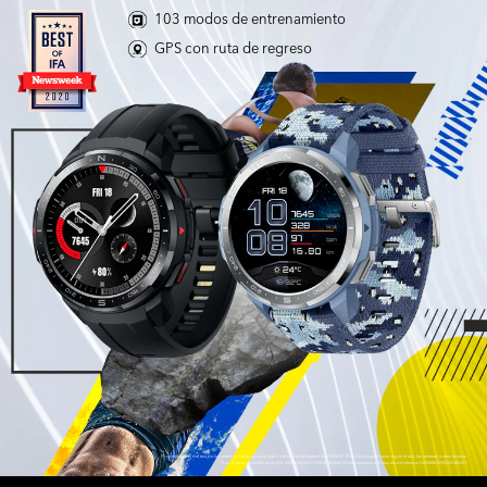
103 modos de entrenamiento
GPS con ruta de regreso
*Los resultados del uso de la batería se basan en una prueba interna del laboratorio de HONOR. El uso real puede variar según el uso, los entornos y otros factores.
*Los 14 tipos de certificación MIL-STD-810G de HONOR Watch GS Pro provienen del número de informe: H202006155922-01EN-G1.