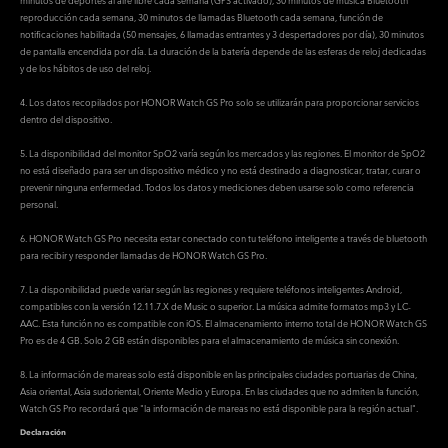
minutos de deportes al aire libre cada semana (GPS activado), 30 minutos de música Bluetooth
reproducción cada semana, 30 minutos de llamadas Bluetooth cada semana, función de
notificaciones habilitada (50 mensajes, 6 llamadas entrantes y 3 despertadores por día), 30 minutos
de pantalla encendida por día. La duración de la batería depende de las esferas de reloj dedicadas
y de los hábitos de uso del reloj.
4. Los datos recopilados por HONOR Watch GS Pro solo se utilizarán para proporcionar servicios
dentro del dispositivo.
5. La disponibilidad del monitor SpO2 varía según los mercados y las regiones. El monitor de SpO2
no está diseñado para ser un dispositivo médico y no está destinado a diagnosticar, tratar, curar o
prevenir ninguna enfermedad. Todos los datos y mediciones deben usarse solo como referencia
personal.
6. HONOR Watch GS Pro necesita estar conectado con tu teléfono inteligente a través de bluetooth
para recibir y responder llamadas de HONOR Watch GS Pro.
7. La disponibilidad puede variar según las regiones y requiere teléfonos inteligentes Android,
compatibles con la versión 12.11.7.X de Music o superior. La música admite formatos mp3 y LC-
AAC. Esta función no es compatible con iOS. El almacenamiento interno total de HONOR Watch GS
Pro es de 4 GB. Solo 2 GB están disponibles para el almacenamiento de música sin conexión.
8. La información de mareas solo está disponible en las principales ciudades portuarias de China,
Asia oriental, Asia sudoriental, Oriente Medio y Europa. En las ciudades que no admiten la función,
Watch GS Pro recordará que "la información de mareas no está disponible para la región actual".
Declaración