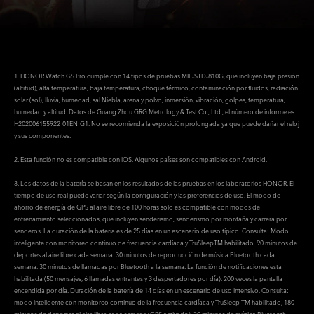
1. HONOR Watch GS Pro cumple con 14 tipos de pruebas MIL-STD-810G, que incluyen baja presión
(altitud), alta temperatura, baja temperatura, choque térmico, contaminación por fluidos, radiación
solar (sol), lluvia, humedad, sal Niebla, arena y polvo, inmersión, vibración, golpes, temperatura,
humedad y altitud. Datos de Guang Zhou GRG Metrology & Test Co., Ltd., el número de informe es:
H202006155922-01EN-G1. No se recomienda la exposición prolongada ya que puede dañar el reloj
y sus componentes.
2. Esta función no es compatible con iOS. Algunos países son compatibles con Android.
3. Los datos de la batería se basan en los resultados de las pruebas en los laboratorios HONOR. El
tiempo de uso real puede variar según la configuración y las preferencias de uso. El modo de
ahorro de energía de GPS al aire libre de 100 horas solo es compatible con modos de
entrenamiento seleccionados, que incluyen senderismo, senderismo por montaña y carrera por
senderos. La duración de la batería es de 25 días en un escenario de uso típico. Consulta: Modo
inteligente con monitoreo continuo de frecuencia cardíaca y TruSleepTM habilitado. 90 minutos de
deportes al aire libre cada semana. 30 minutos de reproducción de música Bluetooth cada
semana. 30 minutos de llamadas por Bluetooth a la semana. La función de notificaciones está
habilitada (50 mensajes, 6 llamadas entrantes y 3 despertadores por día). 200 veces la pantalla
encendida por día. Duración de la batería de 14 días en un escenario de uso intensivo. Consulta:
modo inteligente con monitoreo continuo de la frecuencia cardíaca y TruSleep TM habilitado, 180