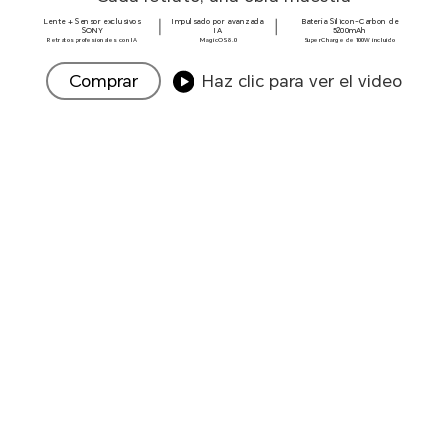
Lente + Sensor exclusivos
Impulsado por avanzada
Batería Silicon-Carbon de
SONY
IA
5200mAh
Retratos profesionales con IA
MagicOS 8.0
SuperCharge de 100W incluido
Comprar
Haz clic para ver el video