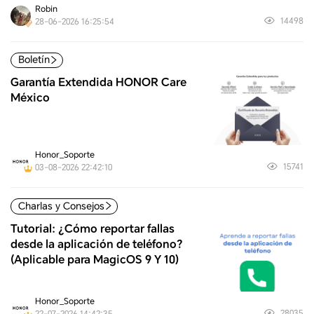
Robin
14498
28-06-2026 16:25:54
Boletín
Garantía Extendida HONOR Care
México
Honor_Soporte
15741
03-08-2026 22:42:10
Charlas y Consejos
Tutorial: ¿Cómo reportar fallas
desde la aplicación de teléfono?
(Aplicable para MagicOS 9 Y 10)
Honor_Soporte
28035
22-07-2026 14:42:35