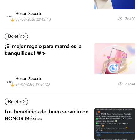
Honor_Soporte
36400
03-08-2026 22:42:40
Boletín
¡El mejor regalo para mamá es la
tranquilidad! ❤️✨
Honor_Soporte
31234
27-07-2026 19:24:20
Boletín
Los beneficios del buen servicio de
HONOR México