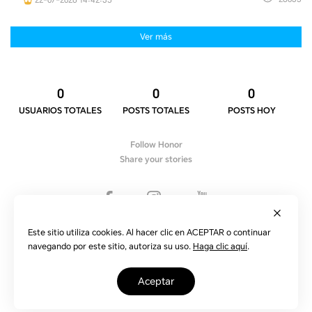
Ver más
0
0
0
USUARIOS TOTALES
POSTS TOTALES
POSTS HOY
Follow Honor
Share your stories
Declaración de Privacidad
Este sitio utiliza cookies. Al hacer clic en ACEPTAR o continuar
Términos de uso
navegando por este sitio, autoriza su uso.
Haga clic aquí
.
Aviso legal
aceptar
Copyright © 2020-2022 HONOR Technologies Spain Sl.
Reservados todos los derechos.