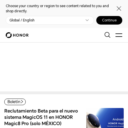
Choose your country or region to see content related to you and
shop directly.
Global / English
Continue
My HONOR
Home
Open
Warm and considerate service
Boletín
Reclutamiento Beta para el nuevo
sistema MagicOS 11 en HONOR
Magic8 Pro (solo MÉXICO)