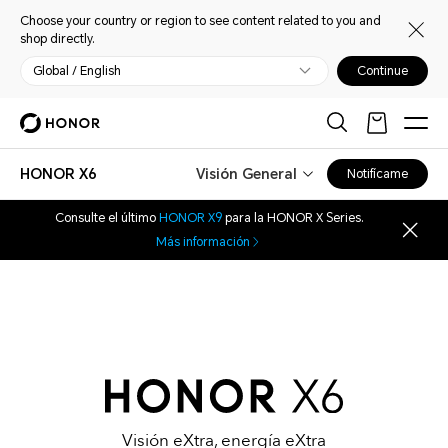
Choose your country or region to see content related to you and
shop directly.
Global / English
Continue
HONOR X6
Visión General
Notifícame
Consulte el último
HONOR X9
para la HONOR X Series.
Más información
Visión eXtra, energía eXtra