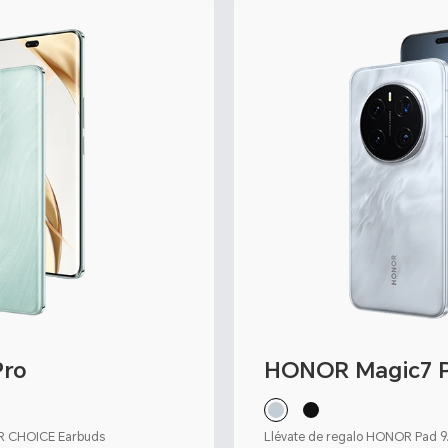
Pro
HONOR Magic7 
OR CHOICE Earbuds
Llévate de regalo HONOR Pad 9