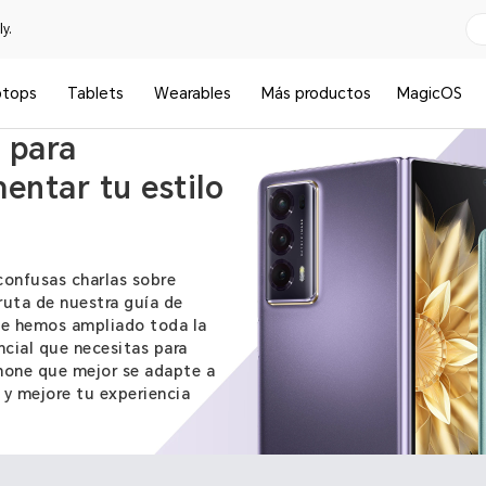
y.
ptops
Tablets
Wearables
Más productos
MagicOS
 el teléfono
 para
ntar tu estilo
confusas charlas sobre
ruta de nuestra guía de
e hemos ampliado toda la
cial que necesitas para
phone que mejor se adapte a
 y mejore tu experiencia