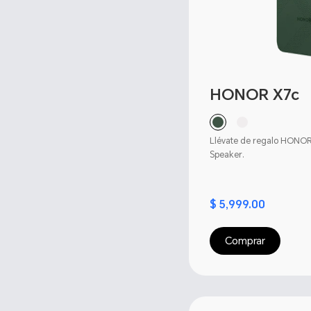
HONOR X7c
Llévate de regalo HONO
Speaker.
$ 5,999.00
Comprar