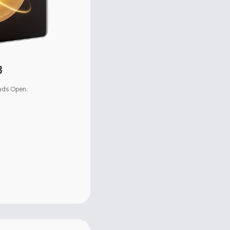
3
uds Open.