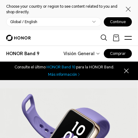
Choose your country or region to see content related to you and
shop directly.
Global / English
Continue
HONOR Band 9
Visión General
Comprar
Consulte el último
HONOR Band 10
para la HONOR Band.
Más información