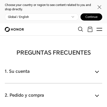
Choose your country or region to see content related to you and
shop directly.
Global / English
Continue
PREGUNTAS FRECUENTES
1. Su cuenta
¿Cuáles son los beneficios de crear una
cuenta?
La creación de una cuenta conlleva muchos
2. Pedido y compra
beneficios. Por ejemplo, los siguientes:
¿Puedo realizar una compra a través de la línea