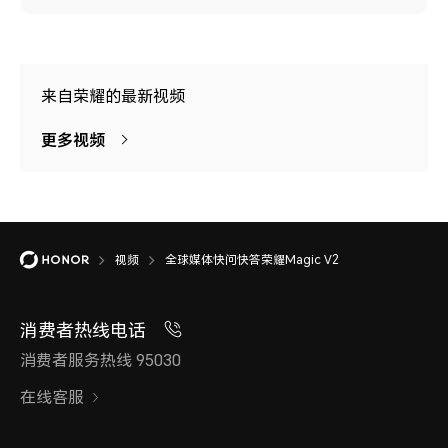
来自荣耀的最新视频
更多视频
视频
全球媒体快问快答荣耀Magic V2
消费者热线电话
消费者服务热线 95030
在线客服