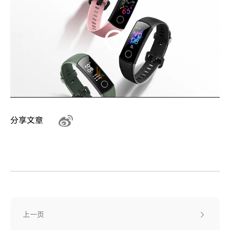
分享文章
上一页