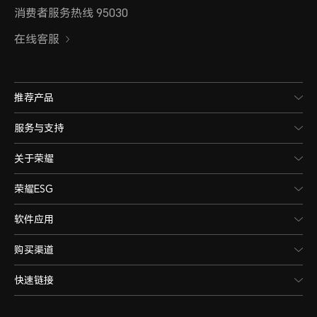
消费者服务热线 95030
在线客服
推荐产品
服务与支持
关于荣耀
荣耀ESG
软件应用
购买渠道
快速链接