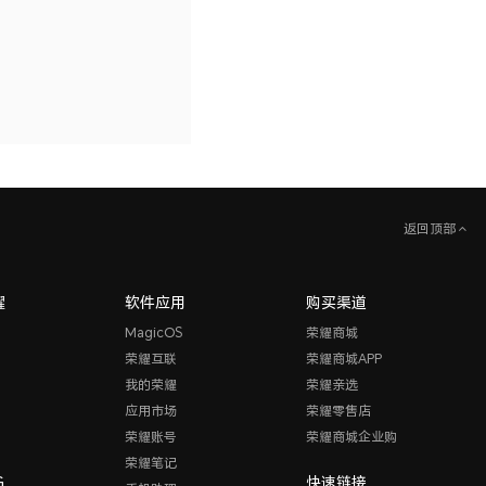
返回顶部
耀
软件应用
购买渠道
MagicOS
荣耀商城
荣耀互联
荣耀商城APP
我的荣耀
荣耀亲选
应用市场
荣耀零售店
荣耀账号
荣耀商城企业购
荣耀笔记
G
快速链接