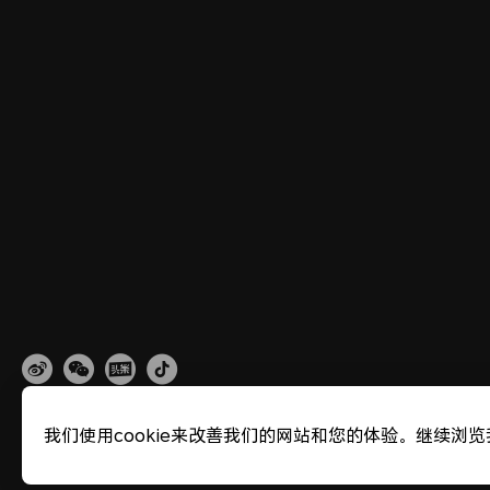
我们使用cookie来改善我们的网站和您的体验。继续浏览
网站地图
隐私政策
使用条款
关于cookies
法律信息
除名查询