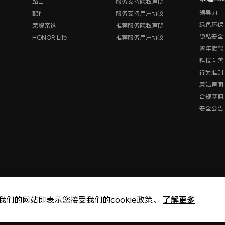
路由
服务支持隐私声明
领导力
配件
服务支持用户协议
绿色环保
荣耀亲选
推荐服务隐私声明
隐私安全
HONOR Life
推荐服务用户协议
青年赋能
科技向善
行为准则
廉洁声明
合规基调
安全公告
了解更多
我们的网站即表示您接受我们的cookie政策。
版权所有 © 荣耀终端股份