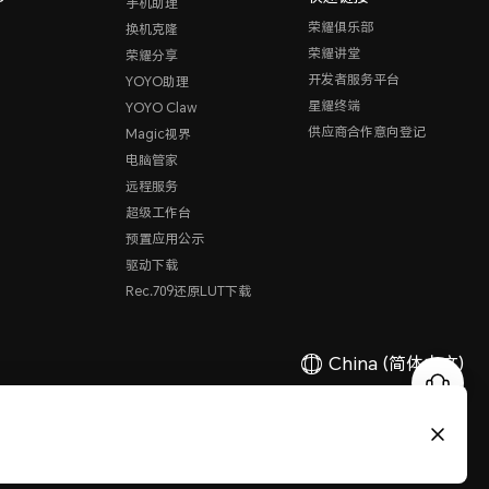
手机助理
荣耀俱乐部
换机克隆
荣耀讲堂
荣耀分享
开发者服务平台
YOYO助理
星耀终端
YOYO Claw
供应商合作意向登记
Magic视界
电脑管家
远程服务
超级工作台
预置应用公示
驱动下载
Rec.709还原LUT下载
China
(简体中文)
有限公司 2020-2026 保留一切权利。
粤公网安备44030002002883
粤ICP备20047157号
医疗器械网络交易服务第三方平台备案