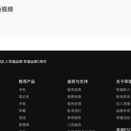
新视频
队 X 荣耀品牌 荣耀品牌2周年
推荐产品
服务与支持
关于荣
手机
服务政策
荣耀简介
笔记本
收费标准
新闻资讯
平板
服务进度
加入荣耀
穿戴
联系我们
品牌声音
音频
寄修服务
荣耀活动
智慧屏
门店服务
荣耀ES