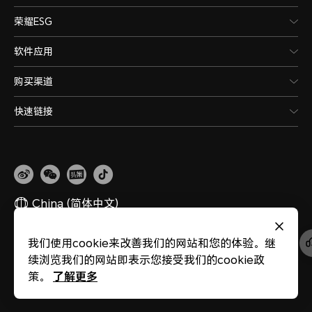
荣耀ESG
软件应用
购买渠道
快速链接
China
(简体中文)
我们使用cookie来改善我们的网站和您的体验。继
网站地图
隐私政策
使用条款
关于cookies
法律信息
除名查询
续浏览我们的网站即表示您接受我们的cookie政
版权所有 © 荣耀终端股份有限公司 2020-2026 保留一切权利。
粤公网安备
44030002002883
粤ICP备20047157号
了解更多
策。
医疗器械网络交易服务第三方平台备案