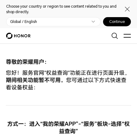
Choose your country or region to see content related to you and
shop directly.
Global / English
Continue