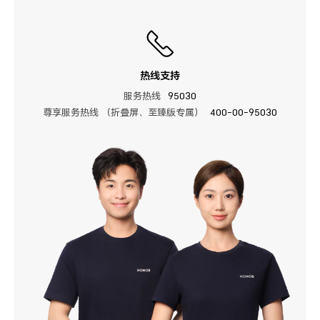
热线支持
服务热线
95030
尊享服务热线 （折叠屏、至臻版专属）
400-00-95030