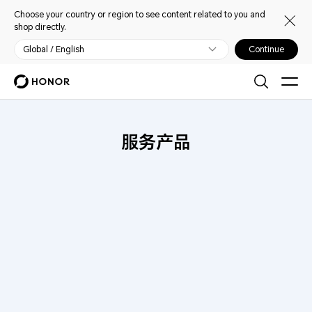
Choose your country or region to see content related to you and
shop directly.
Global / English
Continue
服务产品