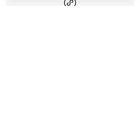
小程序
扫码获取更多服务资讯
服务支持-荣耀售后服务-荣耀官网|荣耀中国
服务商品列表
消费者热线电话
消费者服务热线 95030
在线客服