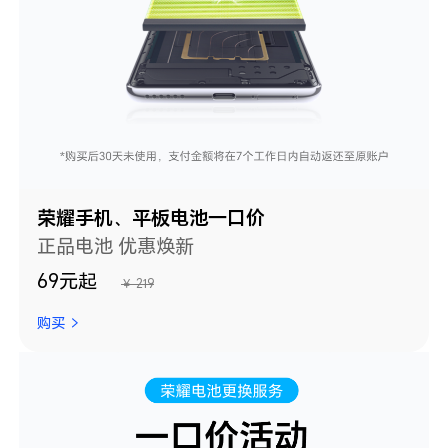
荣耀手机、平板电池一口价
正品电池 优惠焕新
69元起
￥ 219
购买