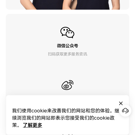
微信公众号
扫码获取更多服务资讯
微博
查看更多服务资讯
我们使用cookie来改善我们的网站和您的体验。继
续浏览我们的网站即表示您接受我们的cookie政
了解更多
策。