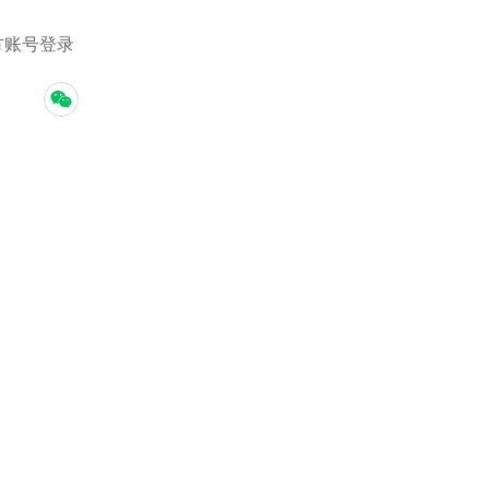
方账号登录