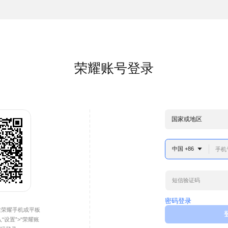
荣耀账号登录
国家或地区
中国 +86
密码登录
在荣耀手机或平板
设置”>“荣耀账