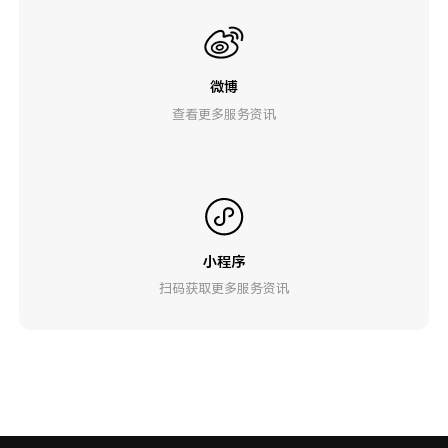
微博
查看更多服务资讯
小程序
扫码获取更多服务资讯