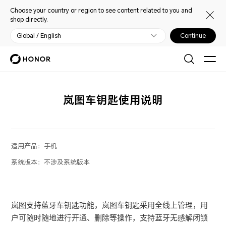
Choose your country or region to see content related to you and
shop directly.
Global / English
Continue
岚图车钥匙使用说明
适用产品：
手机
系统版本：
不涉及系统版本
岚图支持蓝牙车钥匙功能，岚图车钥匙采用全线上管理，用
户可随时随地进行开通、删除等操作，支持蓝牙无感解闭锁