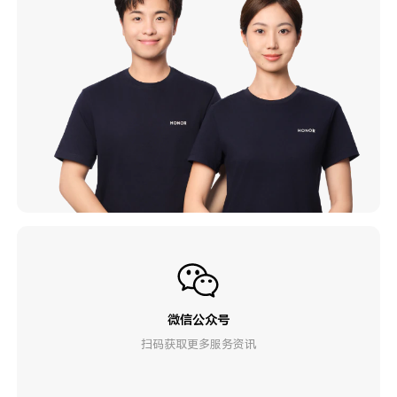
微信公众号
扫码获取更多服务资讯