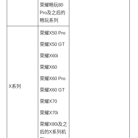
荣耀畅玩80
Pro及之后的
畅玩系列
荣耀X50 Pro
荣耀X50 GT
荣耀X60i
荣耀X60
荣耀X60 Pro
X系列
荣耀X60 GT
荣耀X70
荣耀X70i
荣耀X80i及之
后的X系列机