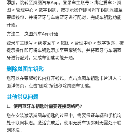
添加
，跳转至岚图汽车App。登录车主账号 > 绑定爱车 > 岚
图 > 管理中心 > 数字钥匙，按提示操作即可将车钥匙添加至
荣耀钱包，并将蓝牙与车端蓝牙进行配对，完成车钥匙功能
开通。
方法二：岚图汽车App开通
登录车主账号 > 绑定爱车 > 岚图 > 管理中心 > 数字钥匙，按
提示操作即可将车钥匙添加至荣耀钱包，并将蓝牙与车端蓝
牙进行配对，完成车钥匙功能开通。
删除岚图车钥匙
您可以在荣耀钱包内打开钱包，点击岚图车钥匙卡片进入卡
面详情页，点击“删除”按钮移除岚图车钥匙。
其他常见问题
1
、使用蓝牙车钥匙时需要连接网络吗?
您在安装激活岚图车钥匙的过程中，需要保证车辆和手机均
处于联网状态。激活完成后，使用无感车钥匙时无需处于联
网环境。