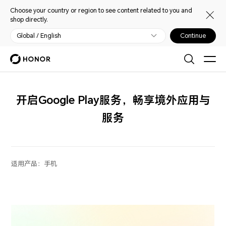
Choose your country or region to see content related to you and
shop directly.
Global / English
Continue
开启Google Play服务，畅享境外应用与
服务
适用产品：
手机