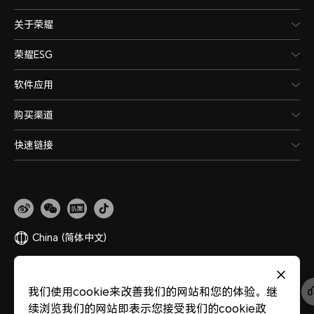
关于荣耀
荣耀ESG
软件应用
购买渠道
快速链接
China
(简体中文)
网站地图
隐私政策
使用条款
关于cookies
法律信息
除名查询
我们使用cookie来改善我们的网站和您的体验。继
版权所有 © 荣耀终端股份有限公司 2020-2026 保留一切权利。
粤公网安备
续浏览我们的网站即表示您接受我们的cookie政
44030002002883
粤ICP备20047157号