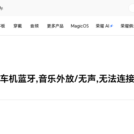
y.
平板
穿戴
音频
更多产品
MagicOS
荣耀 AI
荣耀俱
车机蓝牙,音乐外放/无声,无法连