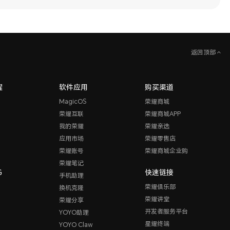
返回顶部
耀
软件应用
购买渠道
MagicOS
荣耀商城
荣耀互联
荣耀商城APP
我的荣耀
荣耀亲选
应用市场
荣耀零售店
荣耀账号
荣耀商城企业购
荣耀笔记
G
快速链接
手机助理
荣耀俱乐部
换机克隆
荣耀讲堂
荣耀分享
开发者服务平台
YOYO助理
星耀终端
YOYO Claw