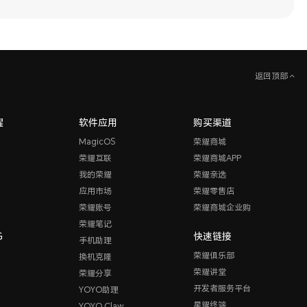
返回顶部
耀
软件应用
购买渠道
MagicOS
荣耀商城
荣耀互联
荣耀商城APP
我的荣耀
荣耀亲选
应用市场
荣耀零售店
荣耀账号
荣耀商城企业购
荣耀笔记
G
快速链接
手机助理
荣耀俱乐部
换机克隆
荣耀讲堂
荣耀分享
开发者服务平台
YOYO助理
星耀终端
YOYO Claw