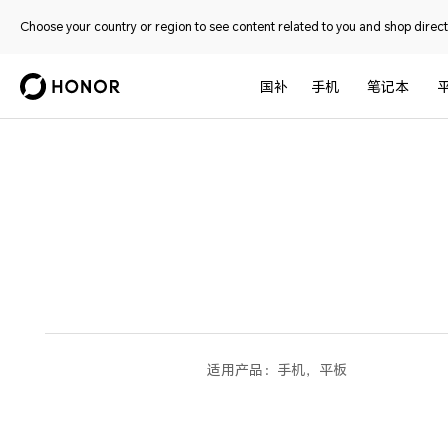
Choose your country or region to see content related to you and shop directl
国补
手机
笔记本
适用产品：
手机，平板