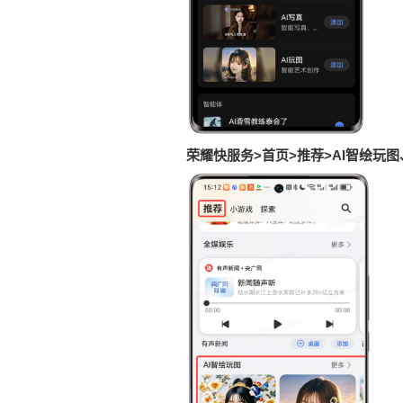
荣耀快服务
>
首页
>
推荐>AI智绘玩图