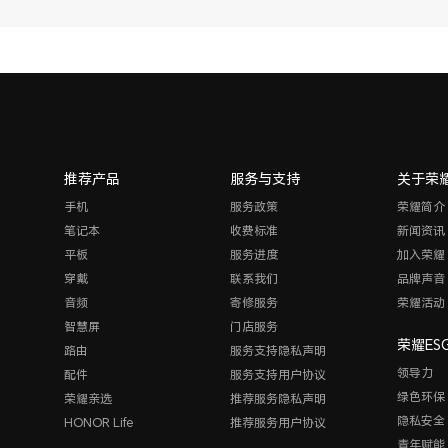
推荐产品
服务与支持
关于荣
手机
服务政策
荣耀简介
笔记本
收费标准
新闻资讯
平板
服务进度
加入荣耀
穿戴
联系我们
品牌声音
音频
寄修服务
荣耀活动
智慧屏
门店服务
荣耀ES
路由
服务支持隐私声明
领导力
配件
服务支持用户协议
绿色环保
荣耀亲选
推荐服务隐私声明
隐私安全
HONOR Life
推荐服务用户协议
青年赋能