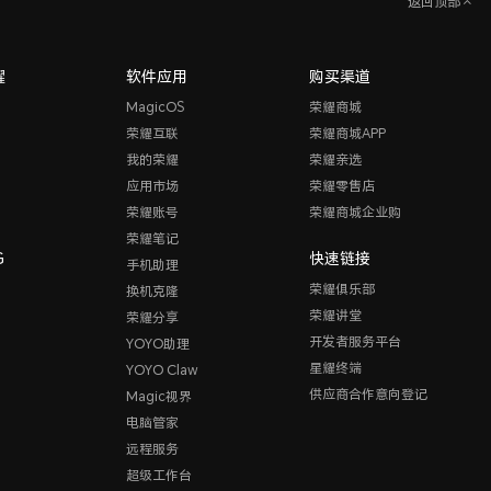
返回顶部
耀
软件应用
购买渠道
MagicOS
荣耀商城
荣耀互联
荣耀商城APP
我的荣耀
荣耀亲选
应用市场
荣耀零售店
荣耀账号
荣耀商城企业购
荣耀笔记
G
快速链接
手机助理
荣耀俱乐部
换机克隆
荣耀讲堂
荣耀分享
开发者服务平台
YOYO助理
星耀终端
YOYO Claw
供应商合作意向登记
Magic视界
电脑管家
远程服务
超级工作台