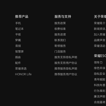
推荐产品
服务与支持
关于荣
手机
服务政策
荣耀简介
笔记本
收费标准
新闻资讯
平板
服务进度
加入荣耀
穿戴
联系我们
品牌声音
音频
寄修服务
荣耀活动
智慧屏
门店服务
荣耀ES
路由
服务支持隐私声明
领导力
配件
服务支持用户协议
绿色环保
荣耀亲选
推荐服务隐私声明
隐私安全
HONOR Life
推荐服务用户协议
青年赋能
科技向善
行为准则
廉洁声明
合规基调