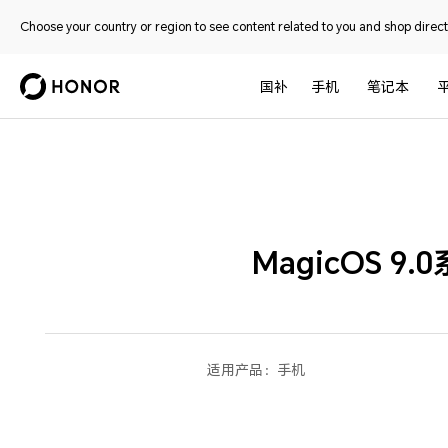
Choose your country or region to see content related to you and shop directl
国补
手机
笔记本
MagicOS
适用产品：
手机