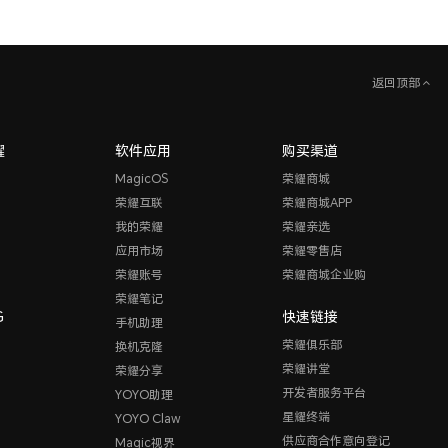
返回顶部
耀
软件应用
购买渠道
MagicOS
荣耀商城
荣耀互联
荣耀商城APP
我的荣耀
荣耀亲选
应用市场
荣耀零售店
荣耀账号
荣耀商城企业购
荣耀笔记
G
快速链接
手机助理
荣耀俱乐部
换机克隆
荣耀讲堂
荣耀分享
开发者服务平台
YOYO助理
星耀终端
YOYO Claw
供应商合作意向登记
Magic视界