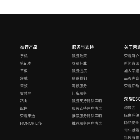
推荐产品
服务与支持
关于荣
手机
服务政策
荣耀简介
笔记本
收费标准
新闻资讯
平板
服务进度
加入荣耀
穿戴
联系我们
品牌声音
音频
寄修服务
荣耀活动
智慧屏
门店服务
荣耀ES
路由
服务支持隐私声明
领导力
配件
服务支持用户协议
绿色环保
荣耀亲选
推荐服务隐私声明
隐私安全
HONOR Life
推荐服务用户协议
青年赋能
科技向善