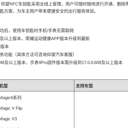
，仰望NFC车钥匙采用全线上管理，用户可随时随地进行开通、删除等
匙方案，为车主用户带来便捷安全的出行服务体验。
功后，使用车钥匙时手机/手表无需联网
.307及以上版本，荣耀运动健康APP版本升级到最新
上版本
服务功能（具体方法可咨询仰望汽车客服）
448及以上版本，手表4Pro固件版本需升级到17.0.0.608及以上版本
机型
支持车型
agic6系列
gic V Flip
agic V3