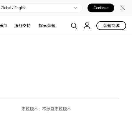
Global / English
Continue
乐部
服务支持
探索荣耀
荣耀商城
系统版本：
不涉及系统版本