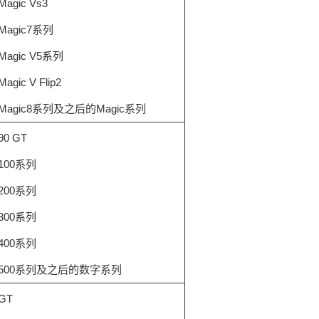
agic Vs3
agic7系列
agic V5系列
gic V Flip2
Magic8系列及之后的Magic系列
0 GT
100系列
200系列
300系列
400系列
500系列及之后的数字系列
GT