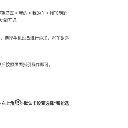
驾 > 我的 > 我的车 > NFC钥匙
匙功能开通。
按钮，选择手机设备进行添加，将车钥匙
然后按照页面指引操作即可。
>右上角
>默认卡设置选择“智能选
。