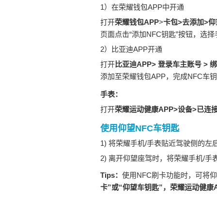
1）在荣耀钱包APP中开通
打开
荣耀钱包
APP
>
卡包>去添加
>
仰
页面点击“添加NFC钥匙”按钮，选
2）比亚迪APP开通
打开
比亚迪APP
>
登录车主账号
>
绑
添加至荣耀钱包APP，完成NFC车
手表：
打开
荣耀运动健康APP>设备>已连
使用仰望NFC车钥匙
1) 将荣耀手机/手表贴近驾驶侧的左
2) 离开仰望座驾时，将荣耀手机/
Tips
：
使用NFC刷卡功能时，可将
卡”或“仰望车钥匙”，荣耀运动健康