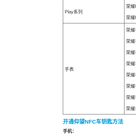
荣耀Pl
Play系列
荣耀P
荣耀
荣耀
荣耀手
荣耀手
手表
荣耀手
荣耀手
荣耀
荣耀手
开通仰望NFC车钥匙方法
手机：