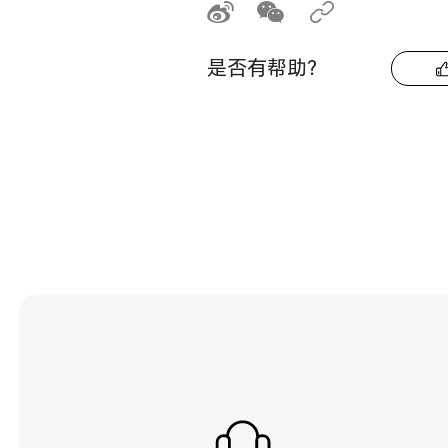
是否有帮助？