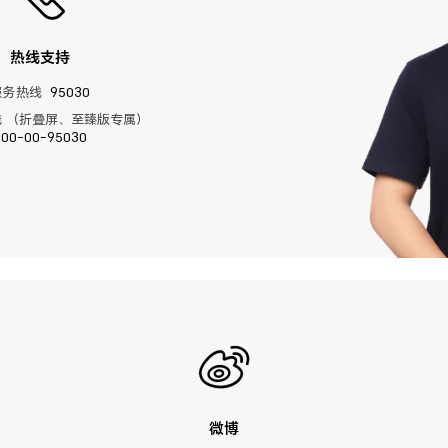
热线支持
服务热线
95030
 （折叠屏、至臻版专属）
400-00-95030
微博