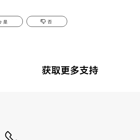
是
否
获取更多支持