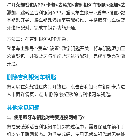
打开
荣耀钱包
APP
>
卡包>去添加
>
吉利银河车钥匙
>
添加
>
去
添加
，跳转至吉利银河APP。登录车主账号 >爱车>设置>数
字钥匙开关，将车钥匙添加至荣耀钱包，并将蓝牙与车端蓝
牙进行配对，完成车钥匙功能开通。
方法二：在吉利银河APP开通。
登录车主账号 >爱车>设置>数字钥匙开关，将车钥匙添加至
荣耀钱包，并将蓝牙与车端蓝牙进行配对，完成车钥匙功能
开通。
删除吉利银河车钥匙
您可以在荣耀钱包内打开钱包，点击吉利银河车钥匙卡片进
入卡面详情页，点击“删除”按钮移除吉利银河车钥匙。
其他常见问题
1
、使用蓝牙车钥匙时需要连接网络吗
?
您在安装激活吉利银河车钥匙的过程中，需要保证车辆和手
机均处于联网状态。激活完成后，使用无感车钥匙时无需处