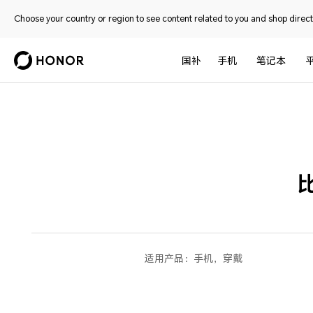
Choose your country or region to see content related to you and shop directl
国补
手机
笔记本
适用产品：
手机，穿戴