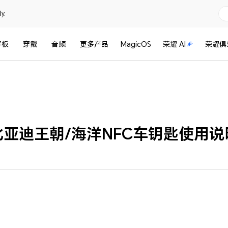
y.
平板
穿戴
音频
更多产品
MagicOS
荣耀 AI
荣耀俱
比亚迪王朝/海洋NFC车钥匙使用说