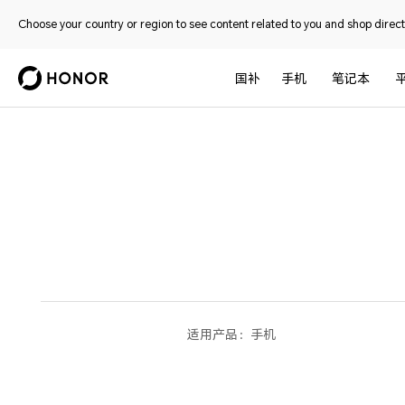
Choose your country or region to see content related to you and shop directl
国补
手机
笔记本
适用产品：
手机