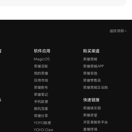
返回顶部
耀
软件应用
购买渠道
MagicOS
荣耀商城
荣耀互联
荣耀商城APP
我的荣耀
荣耀亲选
应用市场
荣耀零售店
荣耀账号
荣耀商城企业购
荣耀笔记
G
快速链接
手机助理
荣耀俱乐部
换机克隆
荣耀讲堂
荣耀分享
开发者服务平台
YOYO助理
星耀终端
YOYO Claw