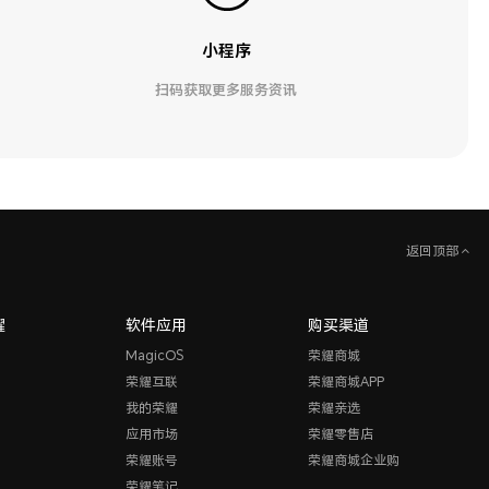
小程序
扫码获取更多服务资讯
返回顶部
耀
软件应用
购买渠道
MagicOS
荣耀商城
荣耀互联
荣耀商城APP
我的荣耀
荣耀亲选
应用市场
荣耀零售店
荣耀账号
荣耀商城企业购
荣耀笔记