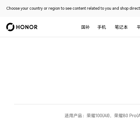
Choose your country or region to see content related to you and shop directl
国补
手机
笔记本
适用产品：