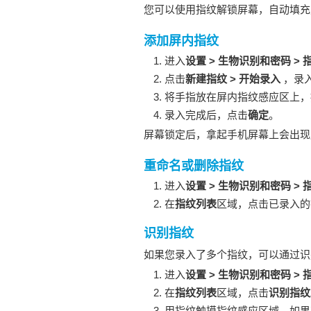
您可以使用指纹解锁屏幕，自动填充
添加屏内指纹
进入
设置
>
生物识别和密码
>
点击
新建指纹
>
开始录入
，录
将手指放在屏内指纹感应区上，
录入完成后，点击
确定
。
屏幕锁定后，拿起
手机
屏幕上会出现
重命名或删除指纹
进入
设置
>
生物识别和密码
>
在
指纹列表
区域，点击已录入的
识别指纹
如果您录入了多个指纹，可以通过识
进入
设置
>
生物识别和密码
>
在
指纹列表
区域，点击
识别指纹
用指纹触摸指纹感应区域。如果