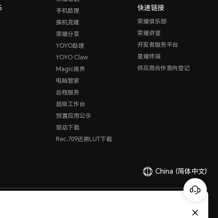
G
快速链接
手机助理
荣耀俱乐部
换机克隆
荣耀讲堂
荣耀分享
开发者服务平台
YOYO助理
星耀终端
YOYO Claw
供应商合作意向登记
Magic视界
电脑管家
远程服务
超级工作台
预置应用公示
驱动下载
Rec.709还原LUT下载
China
(简体中文)
有限公司 2020-2026 保留一切权利。
粤公网安备44030002002883
粤ICP备20047157号
医疗器械网络交易服务第三方平台备案