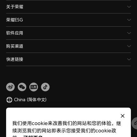
关于荣耀
荣耀ESG
软件应用
购买渠道
快速链接
China
(简体中文)
网站地图
隐私政策
使用条款
关于cookies
法律信息
除名查询
我们使用cookie来改善我们的网站和您的体验。继
版权所有 © 荣耀终端股份有限公司 2020-2026 保留一切权利。
粤公网安备
续浏览我们的网站即表示您接受我们的cookie政
44030002002883
粤ICP备20047157号
医疗器械网络交易服务第三方平台备案