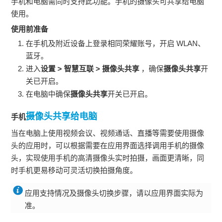
手机
和电脑需同时支持此功能。
手机
的摄像头可共享给电脑
使用。
使用前准备
在
手机
及附近设备上登录相同荣耀账号，开启
WLAN
、
蓝牙。
进入
设置
>
智慧互联
>
摄像头共享
，确保
摄像头共享
开
关已开启。
在电脑中确保
摄像头共享
开关已开启。
摄像头共享给电脑
手机
当在电脑上使用视频会议、视频通话、直播等需要使用摄像
头的应用时，可以根据需要在应用界面选择调用
手机
的摄像
头，实现使用
手机
的高清摄像头实时拍摄，画面更清晰，同
时
手机
更易移动可灵活切换拍摄角度。
应用支持情况及摄像头切换步骤，请以应用界面实际为
准。