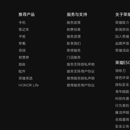
推荐产品
服务与支持
关于荣
手机
服务政策
荣耀简介
笔记本
收费标准
新闻资讯
平板
服务进度
加入荣耀
穿戴
联系我们
品牌声音
音频
寄修服务
荣耀活动
智慧屏
门店服务
荣耀ES
路由
服务支持隐私声明
领导力
配件
服务支持用户协议
绿色环保
荣耀亲选
推荐服务隐私声明
隐私安全
HONOR Life
推荐服务用户协议
青年赋能
科技向善
行为准则
廉洁声明
合规基调
安全公告