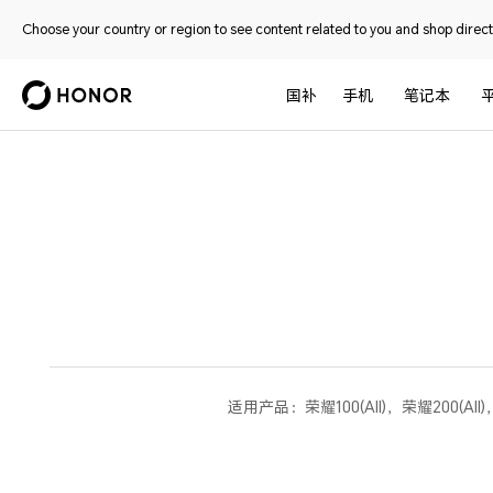
Choose your country or region to see content related to you and shop directl
国补
手机
笔记本
适用产品：