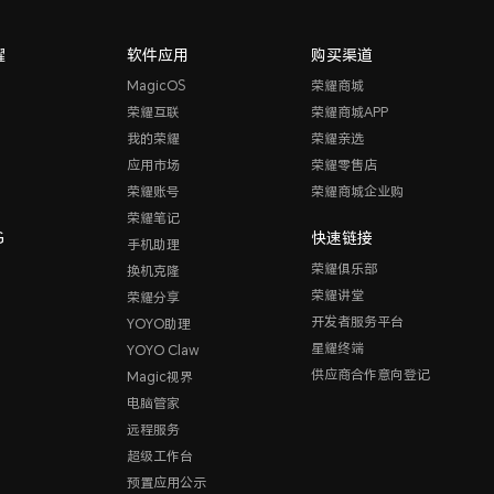
耀
软件应用
购买渠道
MagicOS
荣耀商城
荣耀互联
荣耀商城APP
我的荣耀
荣耀亲选
应用市场
荣耀零售店
荣耀账号
荣耀商城企业购
荣耀笔记
G
快速链接
手机助理
荣耀俱乐部
换机克隆
荣耀讲堂
荣耀分享
开发者服务平台
YOYO助理
星耀终端
YOYO Claw
供应商合作意向登记
Magic视界
电脑管家
远程服务
超级工作台
预置应用公示