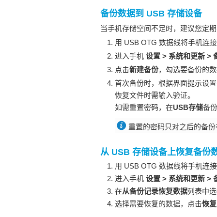
备份数据到 USB 存储设备
当
手机
存储空间不足时，建议您定期
用 USB OTG 数据线将
手机
连接
进入
手机
设置
>
系统和更新
>
点击
新建备份
，勾选要备份的数
首次备份时，根据界面提示设置
恢复文件时需输入验证。
如需重置密码，在
USB存储
备
重置的密码只对之后的备份
从 USB 存储设备上恢复备份
用 USB OTG 数据线将
手机
连接
进入
手机
设置
>
系统和更新
>
在
从备份记录恢复数据
列表中选
选择需要恢复的数据，点击
恢复