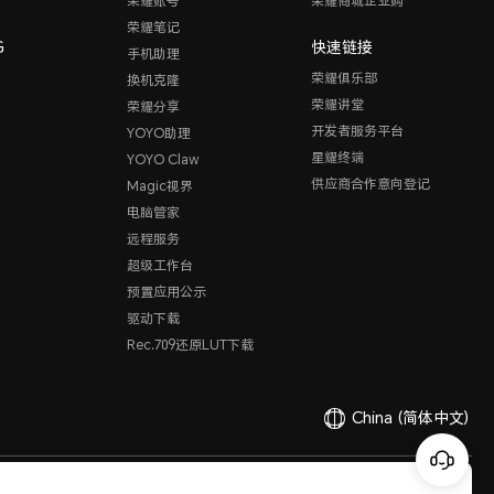
荣耀账号
荣耀商城企业购
荣耀笔记
G
快速链接
手机助理
荣耀俱乐部
换机克隆
荣耀讲堂
荣耀分享
开发者服务平台
YOYO助理
星耀终端
YOYO Claw
供应商合作意向登记
Magic视界
电脑管家
远程服务
超级工作台
预置应用公示
驱动下载
Rec.709还原LUT下载
China
(简体中文)