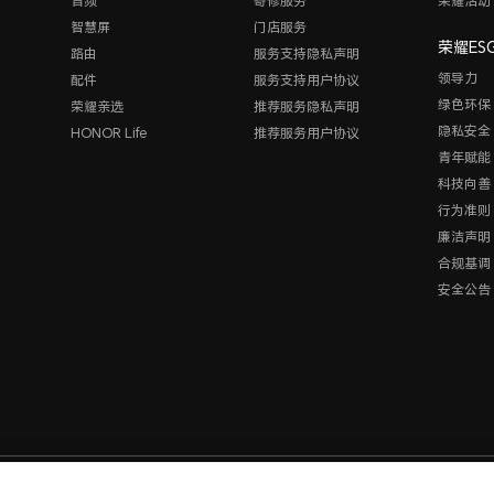
音频
寄修服务
荣耀活动
智慧屏
门店服务
荣耀ES
路由
服务支持隐私声明
领导力
配件
服务支持用户协议
绿色环保
荣耀亲选
推荐服务隐私声明
隐私安全
HONOR Life
推荐服务用户协议
青年赋能
科技向善
行为准则
廉洁声明
合规基调
安全公告