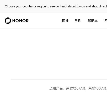
Choose your country or region to see content related to you and shop directl
国补
手机
笔记本
适用产品：