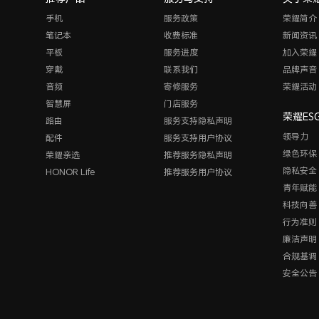
手机
服务政策
荣耀简介
笔记本
收费标准
新闻资讯
平板
服务进度
加入荣耀
穿戴
联系我们
品牌声音
音频
寄修服务
荣耀活动
智慧屏
门店服务
荣耀ES
路由
服务支持隐私声明
领导力
配件
服务支持用户协议
绿色环保
荣耀亲选
推荐服务隐私声明
隐私安全
HONOR Life
推荐服务用户协议
青年赋能
科技向善
行为准则
廉洁声明
合规基调
安全公告