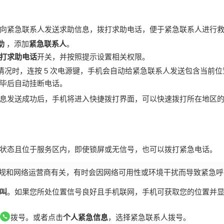
向紧急联系人发送求助信息，拨打求助电话，便于紧急联系人进行
助
，添加
紧急联系人
。
打求助电话
开关，并按照提示设置相关权限。
情况时，连按 5 次电源键，
手机
会自动给紧急联系人发送包含当前位
毕后自动挂断电话。
息发送成功后，
手机
将进入快捷拨打界面，可以快速拨打所在地区
状态且位于服务区内，即使锁屏或无信号，也可以拨打紧急电话。
规和网络运营商有关，有时会因网络可用性或环境干扰而导致紧急呼
叫
。如果您所处位置信号良好且
手机
联网，
手机
可获取您的位置并
拨号。或者点击
个人紧急信息
，选择紧急联系人拨号。