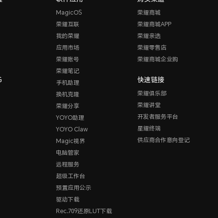
MagicOS
荣耀商城
荣耀互联
荣耀商城APP
我的荣耀
荣耀亲选
应用市场
荣耀零售店
荣耀账号
荣耀商城企业购
荣耀笔记
G
快速链接
手机助理
荣耀俱乐部
换机克隆
荣耀讲堂
荣耀分享
开发者服务平台
YOYO助理
星耀终端
YOYO Claw
供应商合作意向登记
Magic视界
电脑管家
远程服务
超级工作台
预置应用公示
驱动下载
Rec.709还原LUT下载