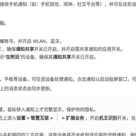
接收手机通知（如：手机短信、闹钟、社交平台等），并可在这些
脑。
账号，并开启 WLAN、蓝牙。
享
，确保
通知共享
开关已开启，并开启需共享通知的应用开关。
示“
在附近
”的设备，确保其
通知共享
开关已开启。
、平板等设备，可任选设备处理通知。点击通知以启动投屏窗口，
上的消息状态会同步更新。
藏，鼠标移入通知上才完整显示，保护你的隐私。
机上进入
设置
>
智慧互联
>
>
扩展业务
，开启
机主识别
开关，当
与手机相同的三方应用，这些设备将不会收到该应用的流转通知。例