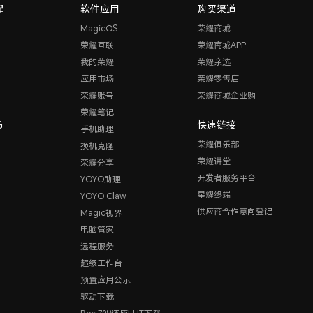
耀
软件应用
购买渠道
MagicOS
荣耀商城
荣耀互联
荣耀商城APP
我的荣耀
荣耀亲选
应用市场
荣耀零售店
荣耀账号
荣耀商城企业购
荣耀笔记
G
快速链接
手机助理
荣耀俱乐部
换机克隆
荣耀讲堂
荣耀分享
开发者服务平台
YOYO助理
星耀终端
YOYO Claw
供应商合作意向登记
Magic视界
电脑管家
远程服务
超级工作台
预置应用公示
驱动下载