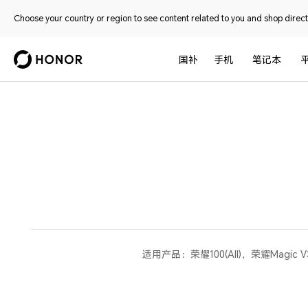
Choose your country or region to see content related to you and shop directl
国补
手机
笔记本
适用产品：