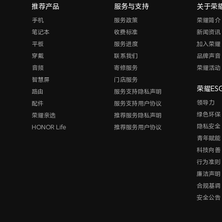
推荐产品
服务与支持
关于荣
手机
服务政策
荣耀简介
笔记本
收费标准
新闻资讯
平板
服务进度
加入荣耀
穿戴
联系我们
品牌声音
音频
寄修服务
荣耀活动
智慧屏
门店服务
荣耀ES
路由
服务支持隐私声明
领导力
配件
服务支持用户协议
绿色环保
荣耀亲选
推荐服务隐私声明
隐私安全
HONOR Life
推荐服务用户协议
青年赋能
科技向善
行为准则
廉洁声明
合规基调
安全公告