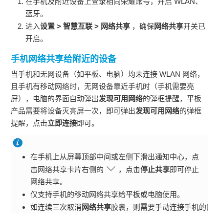
在手机及附近设备上登录相同荣耀账号，开启
WLAN
、
蓝牙。
进入
设置
>
智慧互联
>
网络共享
，确保
网络共享
开关已
开启。
手机网络共享给附近的设备
当手机和无网设备（如平板、电脑）均未连接
WLAN
网络，
且手机有移动网络时，无网设备靠近手机时（手机需要亮
屏），电脑的界面自动弹出
发现可用网络
的弹框提醒，平板
产品需要将设备灭亮屏一次，即可弹出
发现可用网络
的弹框
提醒，点击
立即连接
即可。
在手机上从屏幕顶部中间或
左
侧下滑出通知中心，点
击网络共享卡片右侧的
，点击
停止共享
即可停止
网络共享。
仅支持手机的移动网络共享给平板或电脑使用。
如连续三次取消
网络共享
胶囊，则需要手动连接手机的网