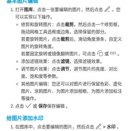
基本图片编辑
打开
图库
，点击一张要编辑的图片，然后点击
，您
可以实现以下操作。
修剪和旋转图片：点击
裁剪
，然后点击一个修剪框，
拖动网格工具选框或边角，选择保留的部分。
若要旋转图片，点击
裁剪
后，滑动角度滑条，自定义
图片的旋转角度。
若要固定旋转或镜像翻转图片，可点击
或
。
添加滤镜效果：点击
滤镜
，选择滤镜效果。
调节图片效果：点击
调节
，调节图片的亮度、对比
度、饱和度等参数。
其他图片编辑：您还可以对图片进行保留色彩、虚化
图片、涂鸦图片、为图片添加相框、为图片添加标注
等操作。
点击
或
保存
保存编辑 。
给图片添加水印
在图库中，点击要编辑的图片，然后点击
>
水印
，