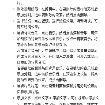
片。
删除视频段落：在
剪辑
中，在要删除的素材段落前后
添加分割，选中要删除的段落，然后点击
删除
。
选择滤镜：点击
滤镜
，选择滤镜效果。滑动滑块，可
调整滤镜效果。
编辑背景音乐：点击
音乐
，然后点击
添加音乐
，可添
加预设的背景音乐或本地音乐，或点击
提取音乐
，将
某段视频的背景声提取到视频中。
添加背景音乐后，在
编辑
中，您可以点击
音量
调整原
声或背景音量大小；开启
淡入
或
淡出
，可淡入或淡出
已添加的背景音乐。
若要截取或删除某段背景音乐，在要截取的音乐前后
添加
分割
，选中该段音乐后，在预览条上长按，将其
拖动到想要的位置，或点击
删除
。
编辑片头片尾：点击
设置封面
和
添加片尾
分别设置封
面和添加片尾。
添加文字：点击
文字
>
添加文字
，可在视频中添加文
字。在文本框输入文字后，选择下方的模板、样式或