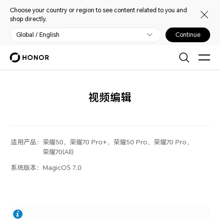
Choose your country or region to see content related to you and
shop directly.
Global / English
Continue
视频编辑
适用产品：
荣耀50，荣耀70 Pro+，荣耀50 Pro，荣耀70 Pro，
荣耀70(All)
系统版本：
MagicOS 7.0