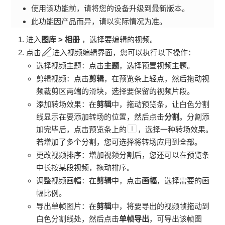
使用该功能前，请将您的设备升级到最新版本。
此功能因产品而异，请以实际情况为准。
进入
图库
>
相册
，选择要编辑的视频。
点击
进入视频编辑界面，您可以执行以下操作：
选择视频主题：点击
主题
，选择预置视频主题。
剪辑视频：点击
剪辑
，在预览条上轻点，然后拖动视
频裁剪区两端的滑块，选择要保留的视频片段。
添加转场效果：在
剪辑
中，拖动预览条，让白色分割
线显示在要添加转场的位置，然后点击
分割
。分割添
加完毕后，点击预览条上的
，选择一种转场效果。
若增加了多个分割，您可选择将转场应用到全部。
更改视频排序：增加视频分割后，您还可以在预览条
中长按某段视频，拖动排序。
调整视频画幅：在
剪辑
中，点击
画幅
，选择需要的画
幅比例。
导出单帧图片：在
剪辑
中，将要导出的视频帧拖动到
白色分割线处，然后点击
单帧导出
，可导出该帧图